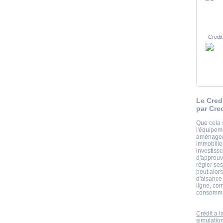
Credit
Le Cred
par Cre
Que cela 
l'équipem
aménagem
immobilie
investisse
d'approuv
régler se
peut alor
d'aisance 
ligne, co
consommat
Crédit a 
simulatio