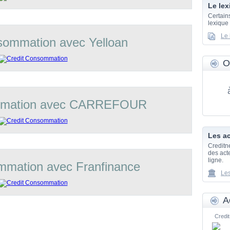
Le lex
Certain
lexique
Le 
sommation avec Yelloan
O
mmation avec CARREFOUR
Les ac
Creditn
des acte
ligne.
mmation avec Franfinance
Les
A
Credit