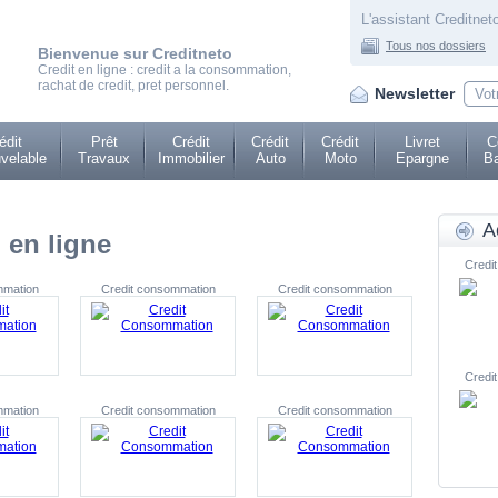
L'assistant Creditneto
Tous nos dossiers
Bienvenue sur Creditneto
Credit en ligne : credit a la consommation,
rachat de credit, pret personnel.
Newsletter
édit
Prêt
Crédit
Crédit
Crédit
Livret
C
velable
Travaux
Immobilier
Auto
Moto
Epargne
Ba
A
 en ligne
Credit
mmation
Credit consommation
Credit consommation
Credit
mmation
Credit consommation
Credit consommation