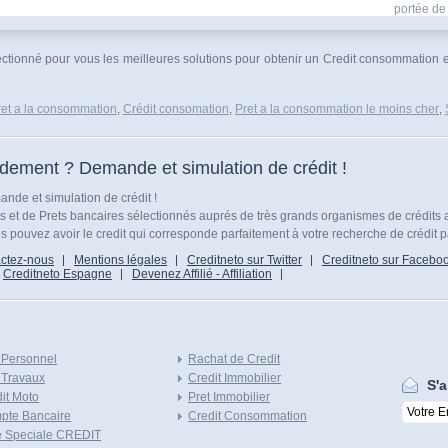
portée de 
électionné pour vous les meilleures solutions pour obtenir un Credit consommation 
ret a la consommation
,
Crédit consomation
,
Pret a la consommation le moins cher
,
idement ? Demande et simulation de crédit !
nde et simulation de crédit !
ts et de Prets bancaires sélectionnés auprés de très grands organismes de crédits 
 pouvez avoir le credit qui corresponde parfaitement à votre recherche de crédit p
ctez-nous
Mentions légales
Creditneto sur Twitter
Creditneto sur Facebo
Creditneto Espagne
Devenez Affilié - Affiliation
 Personnel
Rachat de Credit
 Travaux
Credit Immobilier
S'a
it Moto
Pret Immobilier
pte Bancaire
Credit Consommation
e Speciale CREDIT