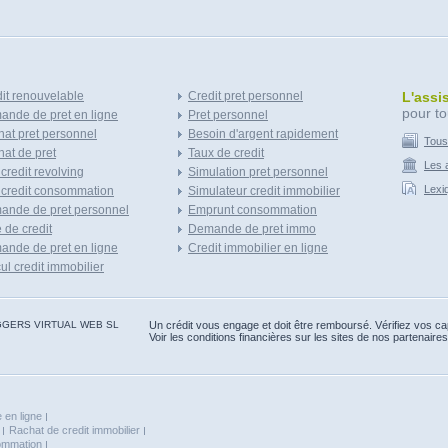
it renouvelable
Credit pret personnel
L'assi
pour to
nde de pret en ligne
Pret personnel
at pret personnel
Besoin d'argent rapidement
Tous
at de pret
Taux de credit
Les a
 credit revolving
Simulation pret personnel
Lexi
 credit consommation
Simulateur credit immobilier
ande de pret personnel
Emprunt consommation
e de credit
Demande de pret immo
nde de pret en ligne
Credit immobilier en ligne
ul credit immobilier
 BLOGGERS VIRTUAL WEB SL
Un crédit vous engage et doit être remboursé. Vérifiez vos 
Voir les conditions financières sur les sites de nos partenaires
 en ligne
Rachat de credit immobilier
sommation