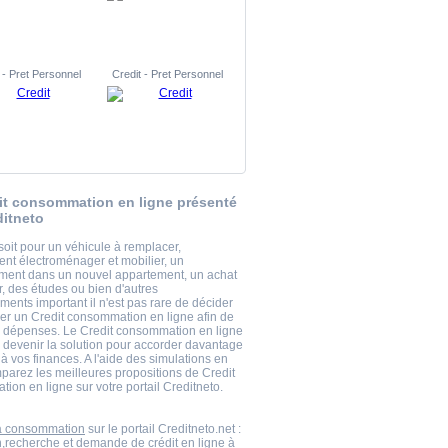
 - Pret Personnel
Credit - Pret Personnel
it consommation en ligne présenté
ditneto
soit pour un véhicule à remplacer,
ent électroménager et mobilier, un
ent dans un nouvel appartement, un achat
r, des études ou bien d'autres
ments important il n'est pas rare de décider
er un Credit consommation en ligne afin de
s dépenses. Le Credit consommation en ligne
s devenir la solution pour accorder davantage
à vos finances. A l'aide des simulations en
mparez les meilleures propositions de Credit
ion en ligne sur votre portail Creditneto.
la consommation
sur le portail Creditneto.net :
n,recherche et demande de crédit en ligne à