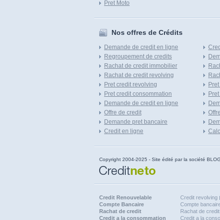
Pret Moto
Nos offres de Crédits
Demande de credit en ligne
Cred
Regroupement de credits
Dema
Rachat de credit immobilier
Rach
Rachat de credit revolving
Rach
Pret credit revolving
Pret
Pret credit consommation
Pret
Demande de credit en ligne
Dem
Offre de credit
Offr
Demande pret bancaire
Dema
Credit en ligne
Calc
Copyright 2004-2025 - Site édité par la société
Credit Renouvelable
Credit revolving
Compte Bancaire
Compte bancaire
Rachat de credit
Rachat de credit
Credit a la consommation
Credit a la con