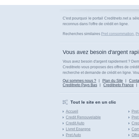
C'est pourquoi le portail Creditneto.net a s
reconnus dans l'offre de crédit en ligne.
Recherches similaires
Pret consommation
,
P
Vous avez besoin d'argent rap
Vous avez besoin d'argent rapidement ? Dema
Creditneto vous proposes des offres de crédi
recherche et demande de crédit en ligne. Vous
Qui sommes nous ?
Plan du Site
Conta
Creditneto Pays Bas
Creditneto France
Tout le site en un clic
Accueil
Pret
Credit Renouvelable
Pret
Credit Auto
Cred
Livret Epargne
Com
Pret Auto
Offr