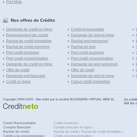
Pret Moto
Nos offres de Crédits
Demande de credit en ligne
Credit renouvelable
Regroupement de credits
Demande de pret en ligne
Rachat de credit immobilier
Rachat pret personnel
Rachat de credit revolving
Rachat de pret
Pret credit revolving
Pret credit revolving
Pret credit consommation
Pret credit consommation
Demande de credit en ligne
Demande de pret personnel
Offre de credit
Offre de credit
Demande pret bancaire
Demande de pret en ligne
Credit en ligne
Calcul credit immobilier
Copyright 2004-2025 - Site édité par la société BLOGGERS VIRTUAL WEB SL
Un crédi
Voir les 
Credit Renouvelable
Credit revolving
Compte Bancaire
Compte bancaire en ligne
Rachat de credit
Rachat de credit
Rachat de credit immobilier
Credit a la consommation
Credit a la consommation