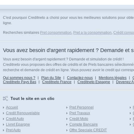
C'est pourquoi Creditneto a choisi pour vous les meilleures solutions pour obt
ligne.
Recherches similaires
Pret consommation
,
Pret a la consommation
,
Crédit cons
Vous avez besoin d'argent rapidement ? Demande et sim
Vous avez besoin d'argent rapidement ? Demande et simulation de crédit !
Creditneto vous proposes des offres de crédits et de Prets bancaires sélectionn
recherche et demande de crédit en ligne. Vous pouvez avoir le credit qui corresp
Qui sommes nous ?
Plan du Site
Contactez-nous
Mentions légales
Creditneto Pays Bas
Creditneto France
Creditneto Espagne
Devenez Affi
Tout le site en un clic
Accueil
Pret Personnel
Credit Renouvelable
Pret Travaux
Credit Auto
Credit Moto
Livret Epargne
Compte Bancaire
Pret Auto
Offre Speciale CREDIT