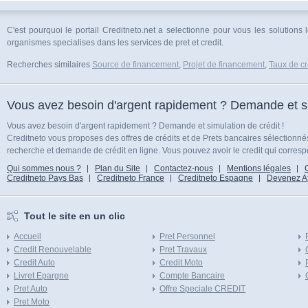
C'est pourquoi le portail Creditneto.net a selectionne pour vous les solutio
organismes specialises dans les services de pret et credit.
Recherches similaires
Source de financement
,
Projet de financement
,
Taux de cr
Vous avez besoin d'argent rapidement ? Demande et sim
Vous avez besoin d'argent rapidement ? Demande et simulation de crédit !
Creditneto vous proposes des offres de crédits et de Prets bancaires sélectionn
recherche et demande de crédit en ligne. Vous pouvez avoir le credit qui corresp
Qui sommes nous ?
Plan du Site
Contactez-nous
Mentions légales
Creditneto Pays Bas
Creditneto France
Creditneto Espagne
Devenez Affi
Tout le site en un clic
Accueil
Pret Personnel
Credit Renouvelable
Pret Travaux
Credit Auto
Credit Moto
Livret Epargne
Compte Bancaire
Pret Auto
Offre Speciale CREDIT
Pret Moto