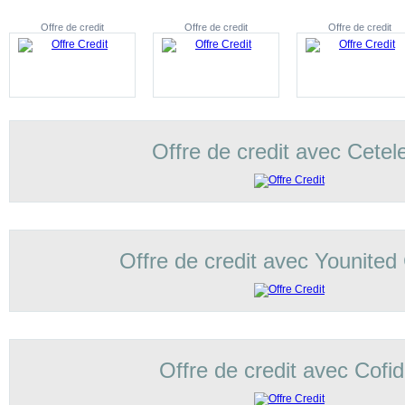
Offre de credit
Offre de credit
Offre de credit
Offre de credit avec Cete
Offre de credit avec Younited 
Offre de credit avec Cofid