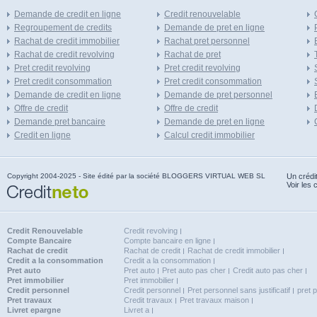
Demande de credit en ligne
Credit renouvelable
Regroupement de credits
Demande de pret en ligne
Rachat de credit immobilier
Rachat pret personnel
Rachat de credit revolving
Rachat de pret
Pret credit revolving
Pret credit revolving
Pret credit consommation
Pret credit consommation
Demande de credit en ligne
Demande de pret personnel
Offre de credit
Offre de credit
Demande pret bancaire
Demande de pret en ligne
Credit en ligne
Calcul credit immobilier
Copyright 2004-2025 - Site édité par la société BLOGGERS VIRTUAL WEB SL
Un crédi
Voir les 
Credit Renouvelable
Credit revolving
Compte Bancaire
Compte bancaire en ligne
Rachat de credit
Rachat de credit
Rachat de credit immobilier
Credit a la consommation
Credit a la consommation
Pret auto
Pret auto
Pret auto pas cher
Credit auto pas cher
Pret immobilier
Pret immobilier
Credit personnel
Credit personnel
Pret personnel sans justificatif
pret 
Pret travaux
Credit travaux
Pret travaux maison
Livret epargne
Livret a