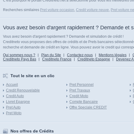
C'est pourquoi le portail Creditneto.net a sélectionné pour vous les meilleures of
Recherches similaires
Pret voiture occasion
,
Credit voiture neuve
,
Pret voiture n
Vous avez besoin d'argent rapidement ? Demande et sim
Vous avez besoin d'argent rapidement ? Demande et simulation de crédit !
Creditneto vous proposes des offres de crédits et de Prets bancaires sélectionn
recherche et demande de crédit en ligne. Vous pouvez avoir le credit qui corresp
Qui sommes nous ?
Plan du Site
Contactez-nous
Mentions légales
Creditneto Pays Bas
Creditneto France
Creditneto Espagne
Devenez Affi
Tout le site en un clic
Accueil
Pret Personnel
Credit Renouvelable
Pret Travaux
Credit Auto
Credit Moto
Livret Epargne
Compte Bancaire
Pret Auto
Offre Speciale CREDIT
Pret Moto
Nos offres de Crédits