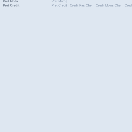
Pret Moto
Pret Moto
Pret Credit
Pret Credit
Credit Pas Cher
Credit Moins Cher
Cred