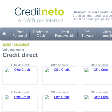
Bienvenue sur Creditn
Credit en ligne : credit a la
rachat de credit, pret personn
Prêt
Rachat de
Crédit
Prêt
Crédit
Personnel
Crédit
Renouvelable
Travaux
Immobili
Accueil
>
Credit direct
Votre recherche :
Credit direct
Offre de credit
Offre de credit
Offre de credit
Offre de credit
Offre de credit
Offre de credit