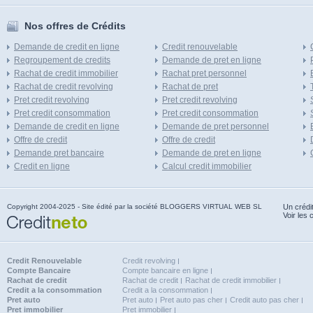
Nos offres de Crédits
Demande de credit en ligne
Credit renouvelable
Regroupement de credits
Demande de pret en ligne
Rachat de credit immobilier
Rachat pret personnel
Rachat de credit revolving
Rachat de pret
Pret credit revolving
Pret credit revolving
Pret credit consommation
Pret credit consommation
Demande de credit en ligne
Demande de pret personnel
Offre de credit
Offre de credit
Demande pret bancaire
Demande de pret en ligne
Credit en ligne
Calcul credit immobilier
Copyright 2004-2025 - Site édité par la société BLOGGERS VIRTUAL WEB SL
Un crédi
Voir les 
Credit Renouvelable
Credit revolving
Compte Bancaire
Compte bancaire en ligne
Rachat de credit
Rachat de credit
Rachat de credit immobilier
Credit a la consommation
Credit a la consommation
Pret auto
Pret auto
Pret auto pas cher
Credit auto pas cher
Pret immobilier
Pret immobilier