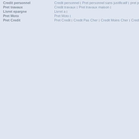
Credit personnel
Credit personnel
Pret personnel sans justificatif
pret 
Pret travaux
Credit travaux
Pret travaux maison
Livret epargne
Livret a
Pret Moto
Pret Moto
Pret Credit
Pret Credit
Credit Pas Cher
Credit Moins Cher
Cred