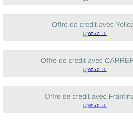
Offre de credit avec Yello
Offre de credit avec CARR
Offre de credit avec Franfin