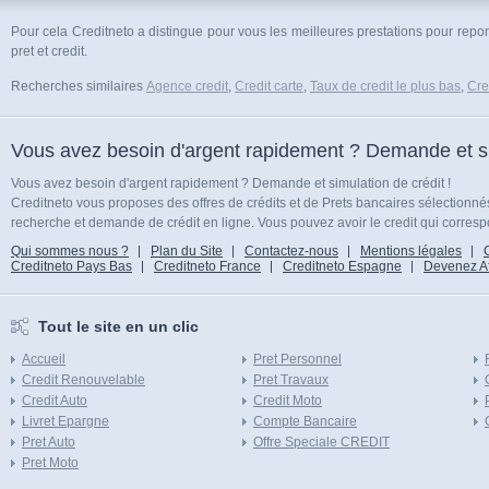
Pour cela Creditneto a distingue pour vous les meilleures prestations pour repon
pret et credit.
Recherches similaires
Agence credit
,
Credit carte
,
Taux de credit le plus bas
,
Cre
Vous avez besoin d'argent rapidement ? Demande et sim
Vous avez besoin d'argent rapidement ? Demande et simulation de crédit !
Creditneto vous proposes des offres de crédits et de Prets bancaires sélectionn
recherche et demande de crédit en ligne. Vous pouvez avoir le credit qui corresp
Qui sommes nous ?
Plan du Site
Contactez-nous
Mentions légales
Creditneto Pays Bas
Creditneto France
Creditneto Espagne
Devenez Affi
Tout le site en un clic
Accueil
Pret Personnel
Credit Renouvelable
Pret Travaux
Credit Auto
Credit Moto
Livret Epargne
Compte Bancaire
Pret Auto
Offre Speciale CREDIT
Pret Moto