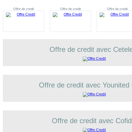
Offre de credit
Offre de credit
Offre de credit
Offre de credit avec Cete
Offre de credit avec Younited 
Offre de credit avec Cofid