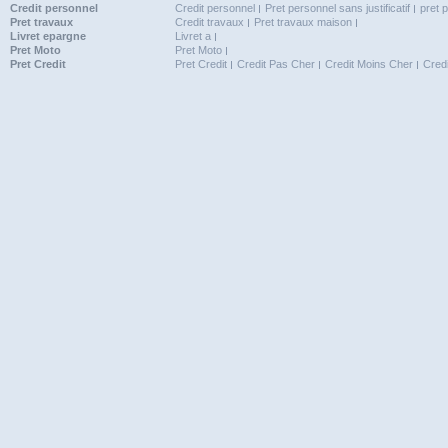
Credit personnel
Credit personnel
Pret personnel sans justificatif
pret 
Pret travaux
Credit travaux
Pret travaux maison
Livret epargne
Livret a
Pret Moto
Pret Moto
Pret Credit
Pret Credit
Credit Pas Cher
Credit Moins Cher
Cred