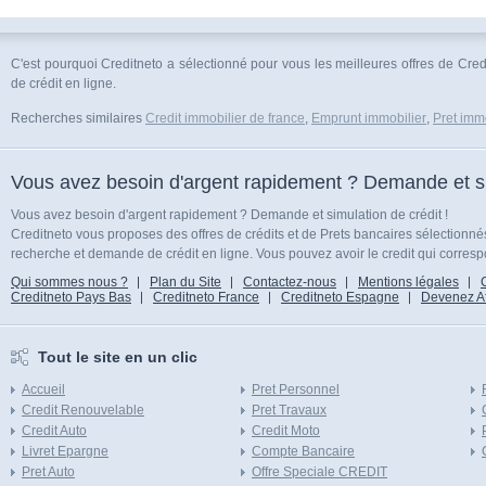
C'est pourquoi Creditneto a sélectionné pour vous les meilleures offres de Cred
de crédit en ligne.
Recherches similaires
Credit immobilier de france
,
Emprunt immobilier
,
Pret immo
Vous avez besoin d'argent rapidement ? Demande et sim
Vous avez besoin d'argent rapidement ? Demande et simulation de crédit !
Creditneto vous proposes des offres de crédits et de Prets bancaires sélectionn
recherche et demande de crédit en ligne. Vous pouvez avoir le credit qui corresp
Qui sommes nous ?
Plan du Site
Contactez-nous
Mentions légales
Creditneto Pays Bas
Creditneto France
Creditneto Espagne
Devenez Affi
Tout le site en un clic
Accueil
Pret Personnel
Credit Renouvelable
Pret Travaux
Credit Auto
Credit Moto
Livret Epargne
Compte Bancaire
Pret Auto
Offre Speciale CREDIT