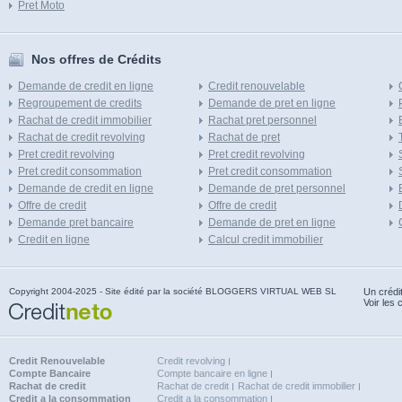
Pret Moto
Nos offres de Crédits
Demande de credit en ligne
Credit renouvelable
Regroupement de credits
Demande de pret en ligne
Rachat de credit immobilier
Rachat pret personnel
Rachat de credit revolving
Rachat de pret
Pret credit revolving
Pret credit revolving
Pret credit consommation
Pret credit consommation
Demande de credit en ligne
Demande de pret personnel
Offre de credit
Offre de credit
Demande pret bancaire
Demande de pret en ligne
Credit en ligne
Calcul credit immobilier
Copyright 2004-2025 - Site édité par la société BLOGGERS VIRTUAL WEB SL
Un crédi
Voir les 
Credit Renouvelable
Credit revolving
Compte Bancaire
Compte bancaire en ligne
Rachat de credit
Rachat de credit
Rachat de credit immobilier
Credit a la consommation
Credit a la consommation