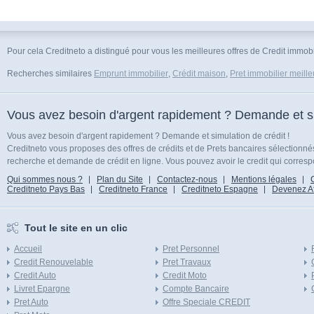
Pour cela Creditneto a distingué pour vous les meilleures offres de Credit immobi
Recherches similaires
Emprunt immobilier
,
Crédit maison
,
Pret immobilier meille
Vous avez besoin d'argent rapidement ? Demande et sim
Vous avez besoin d'argent rapidement ? Demande et simulation de crédit !
Creditneto vous proposes des offres de crédits et de Prets bancaires sélectionn
recherche et demande de crédit en ligne. Vous pouvez avoir le credit qui corresp
Qui sommes nous ?
Plan du Site
Contactez-nous
Mentions légales
Creditneto Pays Bas
Creditneto France
Creditneto Espagne
Devenez Affi
Tout le site en un clic
Accueil
Pret Personnel
Credit Renouvelable
Pret Travaux
Credit Auto
Credit Moto
Livret Epargne
Compte Bancaire
Pret Auto
Offre Speciale CREDIT