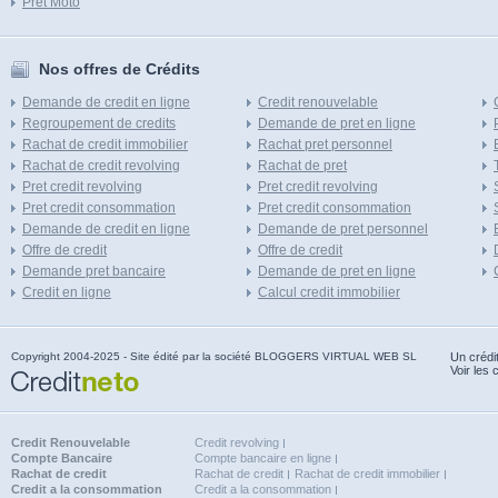
Pret Moto
Nos offres de Crédits
Demande de credit en ligne
Credit renouvelable
Regroupement de credits
Demande de pret en ligne
Rachat de credit immobilier
Rachat pret personnel
Rachat de credit revolving
Rachat de pret
Pret credit revolving
Pret credit revolving
Pret credit consommation
Pret credit consommation
Demande de credit en ligne
Demande de pret personnel
Offre de credit
Offre de credit
Demande pret bancaire
Demande de pret en ligne
Credit en ligne
Calcul credit immobilier
Copyright 2004-2025 - Site édité par la société BLOGGERS VIRTUAL WEB SL
Un crédi
Voir les 
Credit Renouvelable
Credit revolving
Compte Bancaire
Compte bancaire en ligne
Rachat de credit
Rachat de credit
Rachat de credit immobilier
Credit a la consommation
Credit a la consommation