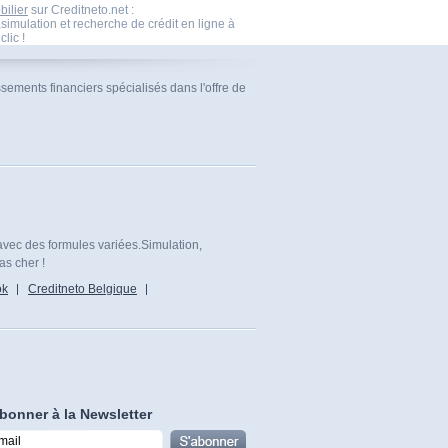
bilier
sur Creditneto.net :
imulation et recherche de crédit en ligne à
clic !
ssements financiers spécialisés dans l'offre de
avec des formules variées.Simulation,
as cher !
ok
Creditneto Belgique
bonner à la Newsletter