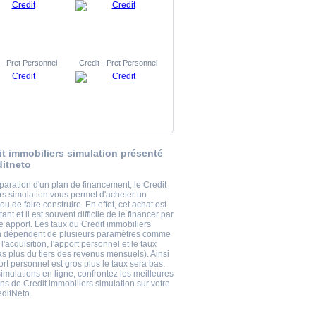
 - Pret Personnel
Credit - Pret Personnel
it immobiliers simulation présenté
ditneto
paration d'un plan de financement, le Credit
rs simulation vous permet d'acheter un
u de faire construire. En effet, cet achat est
tant et il est souvent difficile de le financer par
e apport. Les taux du Credit immobiliers
n dépendent de plusieurs paramètres comme
 l'acquisition, l'apport personnel et le taux
pas plus du tiers des revenus mensuels). Ainsi
ort personnel est gros plus le taux sera bas.
imulations en ligne, confrontez les meilleures
ns de Credit immobiliers simulation sur votre
editNeto.