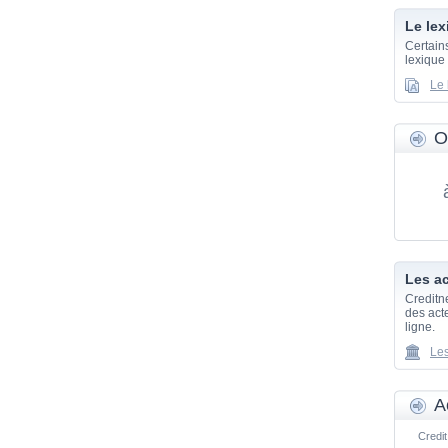
Le lex
Certain
lexique
Le 
O
Les ac
Creditn
des acte
ligne.
Les
A
Credit