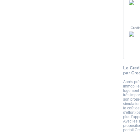
Credit
Le Cred
par Cre
Après pré
immobilie
logement o
très impor
son propr
simulatio
le coût de
d'effort (
plus l'app
Avec les s
propositio
portail Cr