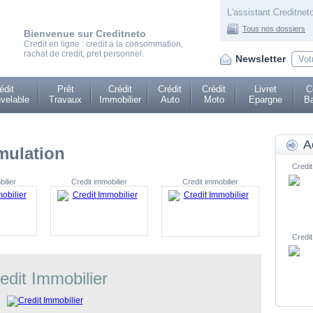
L'assistant Creditneto
Tous nos dossiers
Bienvenue sur Creditneto
Credit en ligne : credit a la consommation,
rachat de credit, pret personnel.
Newsletter
édit
Prêt
Crédit
Crédit
Crédit
Livret
C
velable
Travaux
Immobilier
Auto
Moto
Epargne
Ba
A
mulation
Credit
ilier
Credit immobilier
Credit immobilier
Credit
edit Immobilier