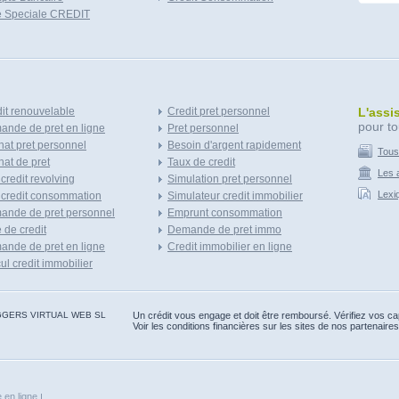
e Speciale CREDIT
it renouvelable
Credit pret personnel
L'assi
pour to
nde de pret en ligne
Pret personnel
at pret personnel
Besoin d'argent rapidement
Tous
at de pret
Taux de credit
Les a
 credit revolving
Simulation pret personnel
Lexi
 credit consommation
Simulateur credit immobilier
ande de pret personnel
Emprunt consommation
e de credit
Demande de pret immo
nde de pret en ligne
Credit immobilier en ligne
ul credit immobilier
 BLOGGERS VIRTUAL WEB SL
Un crédit vous engage et doit être remboursé. Vérifiez vos 
Voir les conditions financières sur les sites de nos partenaires
 en ligne