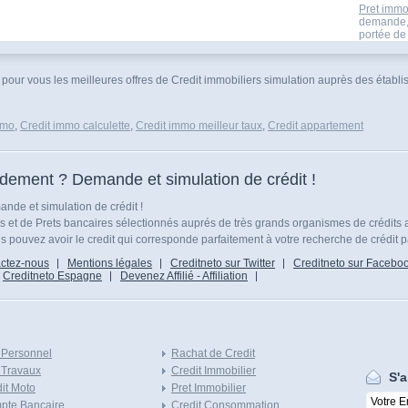
Pret immo
demande,s
portée de 
é pour vous les meilleures offres de Credit immobiliers simulation auprès des établi
mmo
,
Credit immo calculette
,
Credit immo meilleur taux
,
Credit appartement
idement ? Demande et simulation de crédit !
nde et simulation de crédit !
ts et de Prets bancaires sélectionnés auprés de très grands organismes de crédits 
 pouvez avoir le credit qui corresponde parfaitement à votre recherche de crédit p
ctez-nous
Mentions légales
Creditneto sur Twitter
Creditneto sur Facebo
Creditneto Espagne
Devenez Affilié - Affiliation
 Personnel
Rachat de Credit
 Travaux
Credit Immobilier
S'a
it Moto
Pret Immobilier
pte Bancaire
Credit Consommation