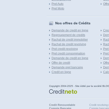
Pret Auto
Offr
Pret Moto
Nos offres de Crédits
Demande de credit en ligne
Cred
Regroupement de credits
Dema
Rachat de credit immobilier
Rach
Rachat de credit revolving
Rach
Pret credit revolving
Pret
Pret credit consommation
Pret
Demande de credit en ligne
Dem
Offre de credit
Offr
Demande pret bancaire
Dema
Credit en ligne
Calc
Copyright 2004-2025 - Site édité par la société
Credit Renouvelable
Credit revolving
Compte Bancaire
Compte bancaire