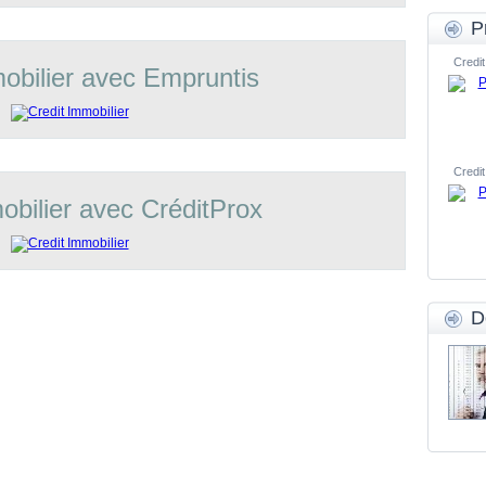
P
Credit
obilier avec Empruntis
Credit
obilier avec CréditProx
D