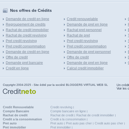
Nos offres de Crédits
Demande de credit en ligne
Credit renouvelable
Regroupement de credits
Demande de pret en ligne
Rachat de credit immobilier
Rachat pret personnel
Rachat de credit revolving
Rachat de pret
Pret credit revolving
Pret credit revolving
Pret credit consommation
Pret credit consommation
Demande de credit en ligne
Demande de pret personnel
Offre de credit
Offre de credit
Demande pret bancaire
Demande de pret en ligne
Credit en ligne
Calcul credit immobilier
Copyright 2004-2025 - Site édité par la société BLOGGERS VIRTUAL WEB SL
Un crédi
Voir les 
Credit Renouvelable
Credit revolving
Compte Bancaire
Compte bancaire en ligne
Rachat de credit
Rachat de credit
Rachat de credit immobilier
Credit a la consommation
Credit a la consommation
Pret auto
Pret auto
Pret auto pas cher
Credit auto pas cher
Pret immobilier
Pret immobilier