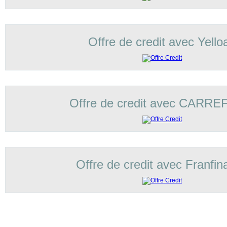
Offre de credit avec Yello
Offre de credit avec CARR
Offre de credit avec Franfin