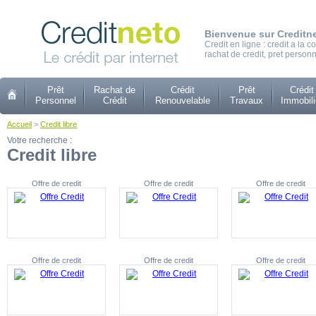
Bienvenue sur Creditn
Credit en ligne : credit a la
rachat de credit, pret personn
Prêt
Rachat de
Crédit
Prêt
Crédit
Personnel
Crédit
Renouvelable
Travaux
Immobili
Accueil
>
Credit libre
Votre recherche :
Credit libre
Offre de credit
Offre de credit
Offre de credit
Offre de credit
Offre de credit
Offre de credit