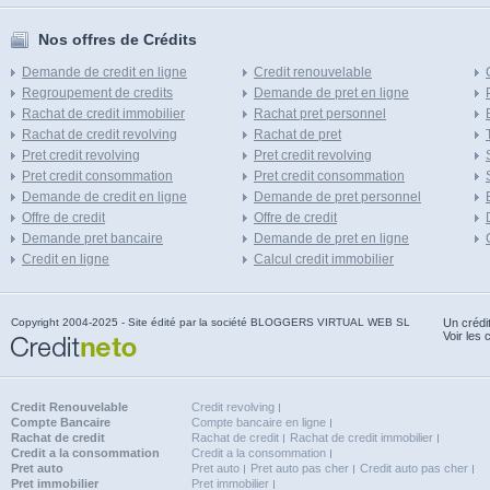
Nos offres de Crédits
Demande de credit en ligne
Credit renouvelable
Regroupement de credits
Demande de pret en ligne
Rachat de credit immobilier
Rachat pret personnel
Rachat de credit revolving
Rachat de pret
Pret credit revolving
Pret credit revolving
Pret credit consommation
Pret credit consommation
Demande de credit en ligne
Demande de pret personnel
Offre de credit
Offre de credit
Demande pret bancaire
Demande de pret en ligne
Credit en ligne
Calcul credit immobilier
Copyright 2004-2025 - Site édité par la société BLOGGERS VIRTUAL WEB SL
Un crédi
Voir les 
Credit Renouvelable
Credit revolving
Compte Bancaire
Compte bancaire en ligne
Rachat de credit
Rachat de credit
Rachat de credit immobilier
Credit a la consommation
Credit a la consommation
Pret auto
Pret auto
Pret auto pas cher
Credit auto pas cher
Pret immobilier
Pret immobilier