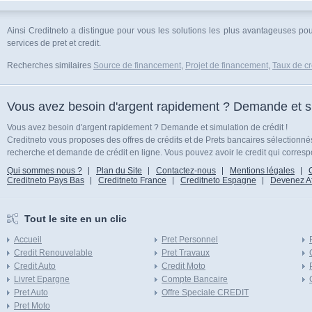
Ainsi Creditneto a distingue pour vous les solutions les plus avantageuses pou
services de pret et credit.
Recherches similaires
Source de financement
,
Projet de financement
,
Taux de cr
Vous avez besoin d'argent rapidement ? Demande et sim
Vous avez besoin d'argent rapidement ? Demande et simulation de crédit !
Creditneto vous proposes des offres de crédits et de Prets bancaires sélectionn
recherche et demande de crédit en ligne. Vous pouvez avoir le credit qui corresp
Qui sommes nous ?
Plan du Site
Contactez-nous
Mentions légales
Creditneto Pays Bas
Creditneto France
Creditneto Espagne
Devenez Affi
Tout le site en un clic
Accueil
Pret Personnel
Credit Renouvelable
Pret Travaux
Credit Auto
Credit Moto
Livret Epargne
Compte Bancaire
Pret Auto
Offre Speciale CREDIT
Pret Moto