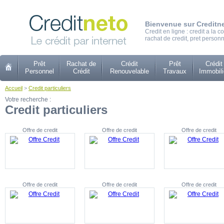
Bienvenue sur Creditn
Credit en ligne : credit a la
rachat de credit, pret personn
Prêt
Rachat de
Crédit
Prêt
Crédit
Personnel
Crédit
Renouvelable
Travaux
Immobili
Accueil
>
Credit particuliers
Votre recherche :
Credit particuliers
Offre de credit
Offre de credit
Offre de credit
Offre de credit
Offre de credit
Offre de credit