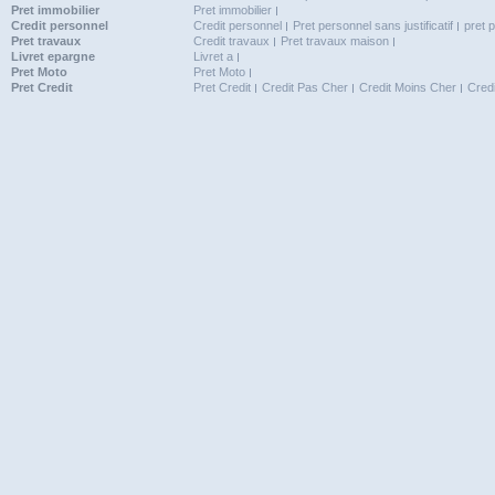
Pret immobilier
Pret immobilier
Credit personnel
Credit personnel
Pret personnel sans justificatif
pret 
Pret travaux
Credit travaux
Pret travaux maison
Livret epargne
Livret a
Pret Moto
Pret Moto
Pret Credit
Pret Credit
Credit Pas Cher
Credit Moins Cher
Cred