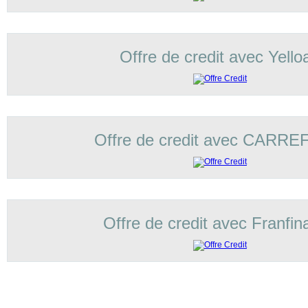
Offre de credit avec Yello
Offre de credit avec CARR
Offre de credit avec Franfin