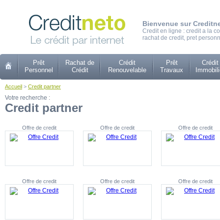
Bienvenue sur Creditn
Credit en ligne : credit a la
rachat de credit, pret personn
Prêt
Rachat de
Crédit
Prêt
Crédit
Personnel
Crédit
Renouvelable
Travaux
Immobili
Accueil
>
Credit partner
Votre recherche :
Credit partner
Offre de credit
Offre de credit
Offre de credit
Offre de credit
Offre de credit
Offre de credit