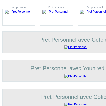
Pret personnel
Pret personnel
Pret personnel
Pret Personnel avec Cete
Pret Personnel avec Younited 
Pret Personnel avec Cofid