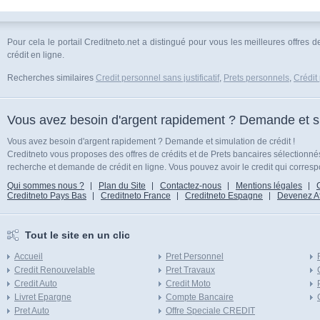
Pour cela le portail Creditneto.net a distingué pour vous les meilleures offres 
crédit en ligne.
Recherches similaires
Credit personnel sans justificatif
,
Prets personnels
,
Crédit
Vous avez besoin d'argent rapidement ? Demande et sim
Vous avez besoin d'argent rapidement ? Demande et simulation de crédit !
Creditneto vous proposes des offres de crédits et de Prets bancaires sélectionn
recherche et demande de crédit en ligne. Vous pouvez avoir le credit qui corresp
Qui sommes nous ?
Plan du Site
Contactez-nous
Mentions légales
Creditneto Pays Bas
Creditneto France
Creditneto Espagne
Devenez Affi
Tout le site en un clic
Accueil
Pret Personnel
Credit Renouvelable
Pret Travaux
Credit Auto
Credit Moto
Livret Epargne
Compte Bancaire
Pret Auto
Offre Speciale CREDIT