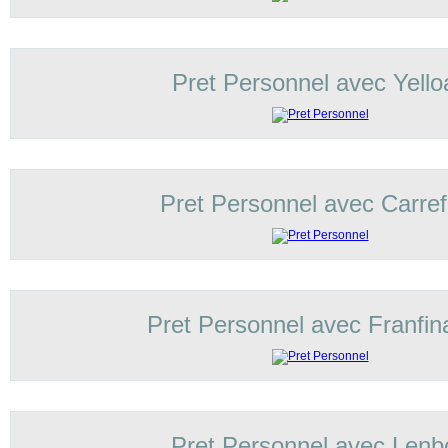
Pret Personnel avec Yello
Pret Personnel avec Carref
Pret Personnel avec Franfi
Pret Personnel avec Lenb