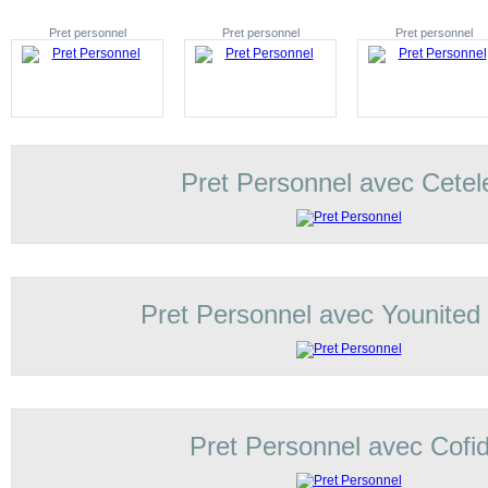
Pret personnel
Pret personnel
Pret personnel
Pret Personnel avec Cete
Pret Personnel avec Younited 
Pret Personnel avec Cofid