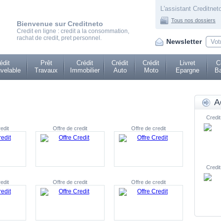
L'assistant Creditneto
Tous nos dossiers
Bienvenue sur Creditneto
Credit en ligne : credit a la consommation,
rachat de credit, pret personnel.
Newsletter
édit
Prêt
Crédit
Crédit
Crédit
Livret
C
velable
Travaux
Immobilier
Auto
Moto
Epargne
Ba
A
Credit
edit
Offre de credit
Offre de credit
Credit
edit
Offre de credit
Offre de credit