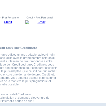
 - Pret Personnel
Credit - Pret Personnel
etit taux sur Creditneto
 un credit ou un pret, adapte, aujourd hui n
hose facile avec le grand nombre acteurs du
esent sur le marche. Pour repondre a votre
que de : Credit petit taux, Creditneto vous
oute son experience pour comparer et choisir
n la plus adaptee. Que ce soit pour un rachat
 ou encore une demande de pret, Creditneto
tenaires vous aident a estimer et renseigner
oin de la maniere la plus pragmatique et
nnelle possible.
t
sur le portail Creditneto :
,simulation et demande d'ouverture de
 Internet a portee de clic !