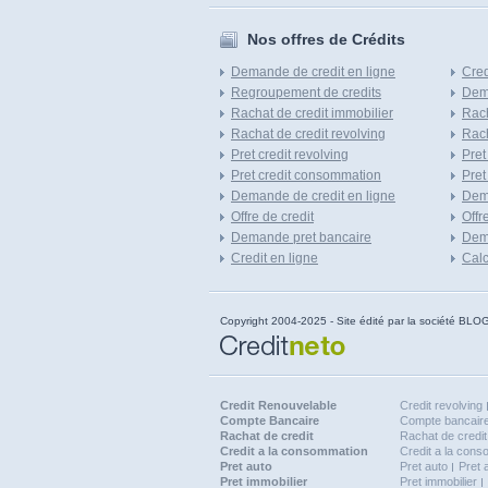
Nos offres de Crédits
Demande de credit en ligne
Cred
Regroupement de credits
Dema
Rachat de credit immobilier
Rach
Rachat de credit revolving
Rach
Pret credit revolving
Pret
Pret credit consommation
Pret
Demande de credit en ligne
Dem
Offre de credit
Offr
Demande pret bancaire
Dema
Credit en ligne
Calc
Copyright 2004-2025 - Site édité par la société
Credit Renouvelable
Credit revolving
Compte Bancaire
Compte bancaire
Rachat de credit
Rachat de credit
Credit a la consommation
Credit a la con
Pret auto
Pret auto
Pret 
Pret immobilier
Pret immobilier