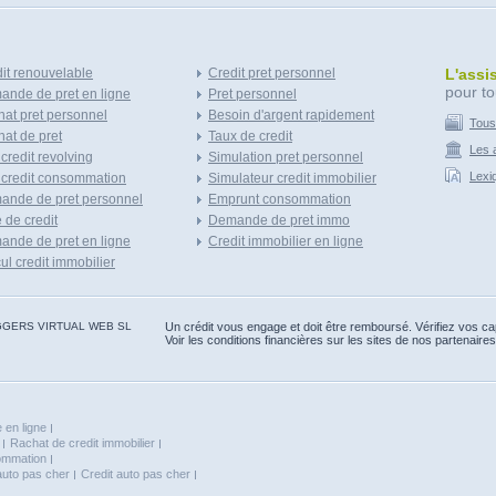
it renouvelable
Credit pret personnel
L'assi
pour to
nde de pret en ligne
Pret personnel
at pret personnel
Besoin d'argent rapidement
Tous
at de pret
Taux de credit
Les a
 credit revolving
Simulation pret personnel
Lexi
 credit consommation
Simulateur credit immobilier
ande de pret personnel
Emprunt consommation
e de credit
Demande de pret immo
nde de pret en ligne
Credit immobilier en ligne
ul credit immobilier
 BLOGGERS VIRTUAL WEB SL
Un crédit vous engage et doit être remboursé. Vérifiez vos 
Voir les conditions financières sur les sites de nos partenaires
 en ligne
Rachat de credit immobilier
sommation
auto pas cher
Credit auto pas cher