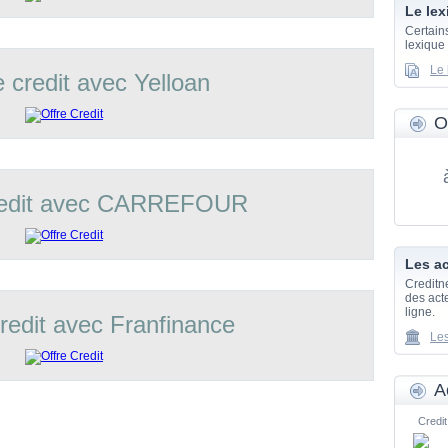
Le lex
Certain
lexique
Le 
e credit avec Yelloan
O
credit avec CARREFOUR
Les ac
Creditn
des acte
ligne.
credit avec Franfinance
Les
A
Credit