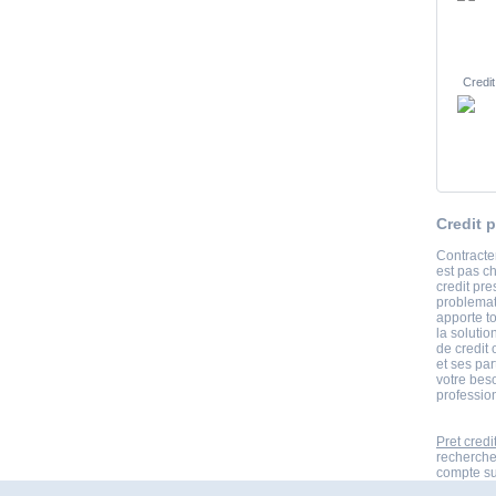
Credit
Credit p
Contracter
est pas c
credit pr
problemati
apporte t
la solutio
de credit
et ses par
votre bes
professio
Pret credi
recherche
compte sur