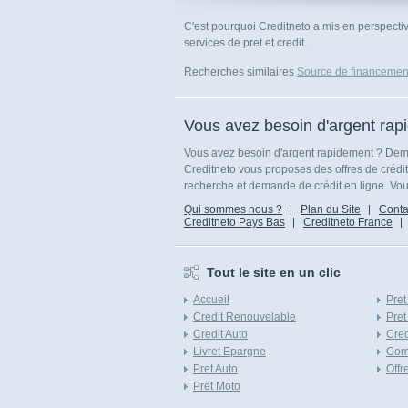
C'est pourquoi Creditneto a mis en perspectiv
services de pret et credit.
Recherches similaires
Source de financemen
Vous avez besoin d'argent rap
Vous avez besoin d'argent rapidement ? Dema
Creditneto vous proposes des offres de crédi
recherche et demande de crédit en ligne. Vous
Qui sommes nous ?
Plan du Site
Conta
Creditneto Pays Bas
Creditneto France
Tout le site en un clic
Accueil
Pret
Credit Renouvelable
Pret
Credit Auto
Cred
Livret Epargne
Com
Pret Auto
Offr
Pret Moto