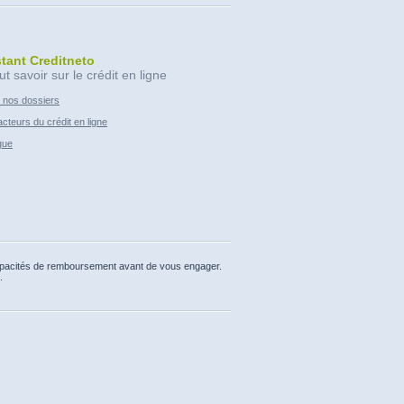
stant Creditneto
ut savoir sur le crédit en ligne
 nos dossiers
cteurs du crédit en ligne
que
capacités de remboursement avant de vous engager.
.