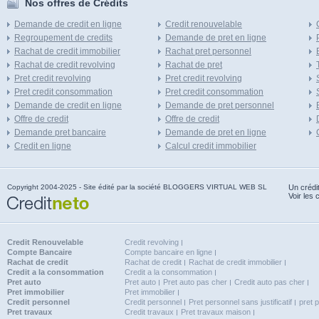
Nos offres de Crédits
Demande de credit en ligne
Credit renouvelable
Regroupement de credits
Demande de pret en ligne
Rachat de credit immobilier
Rachat pret personnel
Rachat de credit revolving
Rachat de pret
Pret credit revolving
Pret credit revolving
Pret credit consommation
Pret credit consommation
Demande de credit en ligne
Demande de pret personnel
Offre de credit
Offre de credit
Demande pret bancaire
Demande de pret en ligne
Credit en ligne
Calcul credit immobilier
Copyright 2004-2025 - Site édité par la société BLOGGERS VIRTUAL WEB SL
Un crédi
Voir les 
Credit Renouvelable
Credit revolving
Compte Bancaire
Compte bancaire en ligne
Rachat de credit
Rachat de credit
Rachat de credit immobilier
Credit a la consommation
Credit a la consommation
Pret auto
Pret auto
Pret auto pas cher
Credit auto pas cher
Pret immobilier
Pret immobilier
Credit personnel
Credit personnel
Pret personnel sans justificatif
pret 
Pret travaux
Credit travaux
Pret travaux maison