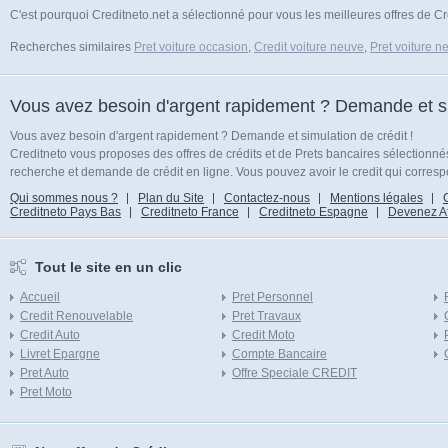
C'est pourquoi Creditneto.net a sélectionné pour vous les meilleures offres de C
Recherches similaires
Pret voiture occasion
,
Credit voiture neuve
,
Pret voiture n
Vous avez besoin d'argent rapidement ? Demande et sim
Vous avez besoin d'argent rapidement ? Demande et simulation de crédit !
Creditneto vous proposes des offres de crédits et de Prets bancaires sélectionn
recherche et demande de crédit en ligne. Vous pouvez avoir le credit qui corresp
Qui sommes nous ?
Plan du Site
Contactez-nous
Mentions légales
Creditneto Pays Bas
Creditneto France
Creditneto Espagne
Devenez Affi
Tout le site en un clic
Accueil
Pret Personnel
Credit Renouvelable
Pret Travaux
Credit Auto
Credit Moto
Livret Epargne
Compte Bancaire
Pret Auto
Offre Speciale CREDIT
Pret Moto