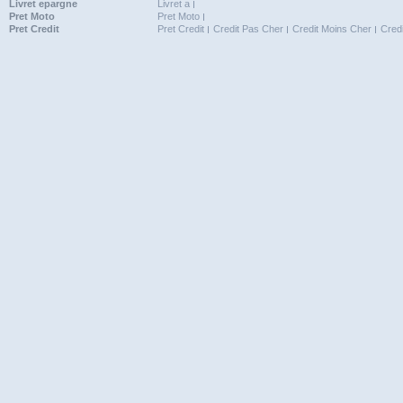
Livret epargne
Livret a
Pret Moto
Pret Moto
Pret Credit
Pret Credit
Credit Pas Cher
Credit Moins Cher
Cred