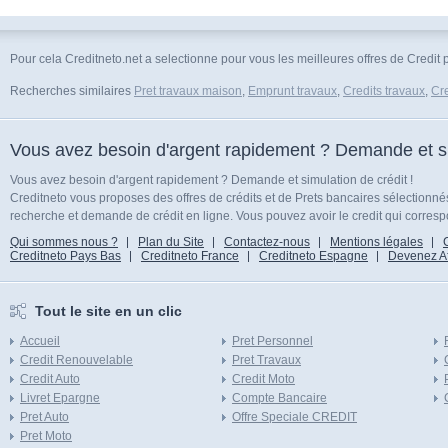
Pour cela Creditneto.net a selectionne pour vous les meilleures offres de Credit
Recherches similaires
Pret travaux maison
,
Emprunt travaux
,
Credits travaux
,
Cre
Vous avez besoin d'argent rapidement ? Demande et sim
Vous avez besoin d'argent rapidement ? Demande et simulation de crédit !
Creditneto vous proposes des offres de crédits et de Prets bancaires sélectionn
recherche et demande de crédit en ligne. Vous pouvez avoir le credit qui corresp
Qui sommes nous ?
Plan du Site
Contactez-nous
Mentions légales
Creditneto Pays Bas
Creditneto France
Creditneto Espagne
Devenez Affi
Tout le site en un clic
Accueil
Pret Personnel
Credit Renouvelable
Pret Travaux
Credit Auto
Credit Moto
Livret Epargne
Compte Bancaire
Pret Auto
Offre Speciale CREDIT
Pret Moto