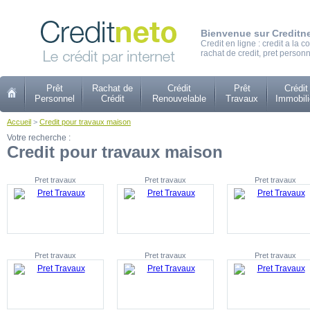
Bienvenue sur Creditn
Credit en ligne : credit a la
rachat de credit, pret personn
Prêt
Rachat de
Crédit
Prêt
Crédit
Personnel
Crédit
Renouvelable
Travaux
Immobili
Accueil
>
Credit pour travaux maison
Votre recherche :
Credit pour travaux maison
Pret travaux
Pret travaux
Pret travaux
Pret travaux
Pret travaux
Pret travaux