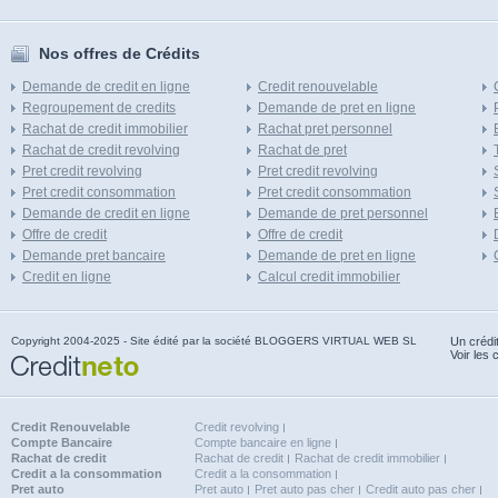
Nos offres de Crédits
Demande de credit en ligne
Credit renouvelable
Regroupement de credits
Demande de pret en ligne
Rachat de credit immobilier
Rachat pret personnel
Rachat de credit revolving
Rachat de pret
Pret credit revolving
Pret credit revolving
Pret credit consommation
Pret credit consommation
Demande de credit en ligne
Demande de pret personnel
Offre de credit
Offre de credit
Demande pret bancaire
Demande de pret en ligne
Credit en ligne
Calcul credit immobilier
Copyright 2004-2025 - Site édité par la société BLOGGERS VIRTUAL WEB SL
Un crédi
Voir les 
Credit Renouvelable
Credit revolving
Compte Bancaire
Compte bancaire en ligne
Rachat de credit
Rachat de credit
Rachat de credit immobilier
Credit a la consommation
Credit a la consommation
Pret auto
Pret auto
Pret auto pas cher
Credit auto pas cher