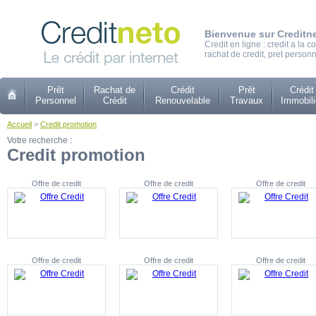
Bienvenue sur Creditn
Credit en ligne : credit a la
rachat de credit, pret personn
Prêt
Rachat de
Crédit
Prêt
Crédit
Personnel
Crédit
Renouvelable
Travaux
Immobili
Accueil
>
Credit promotion
Votre recherche :
Credit promotion
Offre de credit
Offre de credit
Offre de credit
Offre de credit
Offre de credit
Offre de credit