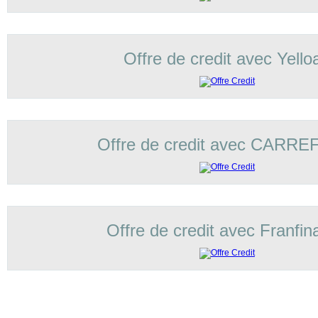
Offre de credit avec Yello
Offre de credit avec CARR
Offre de credit avec Franfin