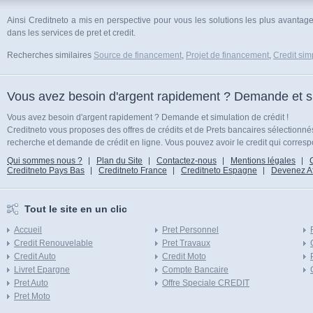
Ainsi Creditneto a mis en perspective pour vous les solutions les plus avantag
dans les services de pret et credit.
Recherches similaires
Source de financement
,
Projet de financement
,
Credit sim
Vous avez besoin d'argent rapidement ? Demande et sim
Vous avez besoin d'argent rapidement ? Demande et simulation de crédit !
Creditneto vous proposes des offres de crédits et de Prets bancaires sélectionn
recherche et demande de crédit en ligne. Vous pouvez avoir le credit qui corresp
Qui sommes nous ?
Plan du Site
Contactez-nous
Mentions légales
Creditneto Pays Bas
Creditneto France
Creditneto Espagne
Devenez Affi
Tout le site en un clic
Accueil
Pret Personnel
Credit Renouvelable
Pret Travaux
Credit Auto
Credit Moto
Livret Epargne
Compte Bancaire
Pret Auto
Offre Speciale CREDIT
Pret Moto