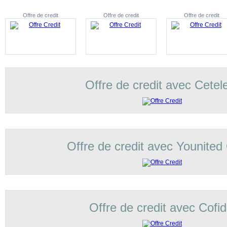
Offre de credit
Offre de credit
Offre de credit
Offre de credit avec Cete
Offre de credit avec Younited 
Offre de credit avec Cofid