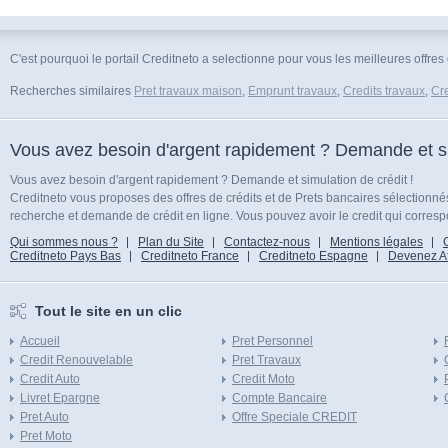
C'est pourquoi le portail Creditneto a selectionne pour vous les meilleures offre
Recherches similaires
Pret travaux maison
,
Emprunt travaux
,
Credits travaux
,
Cre
Vous avez besoin d'argent rapidement ? Demande et sim
Vous avez besoin d'argent rapidement ? Demande et simulation de crédit !
Creditneto vous proposes des offres de crédits et de Prets bancaires sélectionn
recherche et demande de crédit en ligne. Vous pouvez avoir le credit qui corresp
Qui sommes nous ?
Plan du Site
Contactez-nous
Mentions légales
Creditneto Pays Bas
Creditneto France
Creditneto Espagne
Devenez Affi
Tout le site en un clic
Accueil
Pret Personnel
Credit Renouvelable
Pret Travaux
Credit Auto
Credit Moto
Livret Epargne
Compte Bancaire
Pret Auto
Offre Speciale CREDIT
Pret Moto