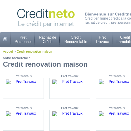
Bienvenue sur Creditn
Credit en ligne : credit a la
rachat de credit, pret personn
Prêt
Rachat de
Crédit
Prêt
Crédit
Personnel
Crédit
Renouvelable
Travaux
Immobili
Accueil
>
Credit renovation maison
Votre recherche :
Credit renovation maison
Pret travaux
Pret travaux
Pret travaux
Pret travaux
Pret travaux
Pret travaux