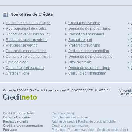
Nos offres de Crédits
Demande de credit en ligne
Credit renouvelable
Regroupement de credits
Demande de pret en ligne
Rachat de credit immobilier
Rachat pret personnel
Rachat de credit revolving
Rachat de pret
Pret credit revolving
Pret credit revolving
Pret credit consommation
Pret credit consommation
Demande de credit en ligne
Demande de pret personnel
Offre de credit
Offre de credit
Demande pret bancaire
Demande de pret en ligne
Credit en ligne
Calcul credit immobilier
Copyright 2004-2025 - Site édité par la société BLOGGERS VIRTUAL WEB SL
Un crédi
Voir les 
Credit Renouvelable
Credit revolving
Compte Bancaire
Compte bancaire en ligne
Rachat de credit
Rachat de credit
Rachat de credit immobilier
Credit a la consommation
Credit a la consommation
Pret auto
Pret auto
Pret auto pas cher
Credit auto pas cher