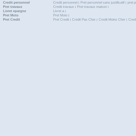
Credit personnel
Credit personnel
Pret personnel sans justificatif
pret 
Pret travaux
Credit travaux
Pret travaux maison
Livret epargne
Livret a
Pret Moto
Pret Moto
Pret Credit
Pret Credit
Credit Pas Cher
Credit Moins Cher
Cred