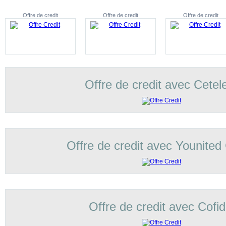
Offre de credit
Offre de credit
Offre de credit
Offre de credit avec Cete
Offre de credit avec Younited 
Offre de credit avec Cofid