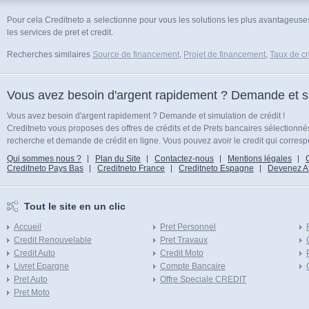
Pour cela Creditneto a selectionne pour vous les solutions les plus avantageuse
les services de pret et credit.
Recherches similaires
Source de financement
,
Projet de financement
,
Taux de cr
Vous avez besoin d'argent rapidement ? Demande et sim
Vous avez besoin d'argent rapidement ? Demande et simulation de crédit !
Creditneto vous proposes des offres de crédits et de Prets bancaires sélectionn
recherche et demande de crédit en ligne. Vous pouvez avoir le credit qui corresp
Qui sommes nous ?
Plan du Site
Contactez-nous
Mentions légales
Creditneto Pays Bas
Creditneto France
Creditneto Espagne
Devenez Affi
Tout le site en un clic
Accueil
Pret Personnel
Credit Renouvelable
Pret Travaux
Credit Auto
Credit Moto
Livret Epargne
Compte Bancaire
Pret Auto
Offre Speciale CREDIT
Pret Moto