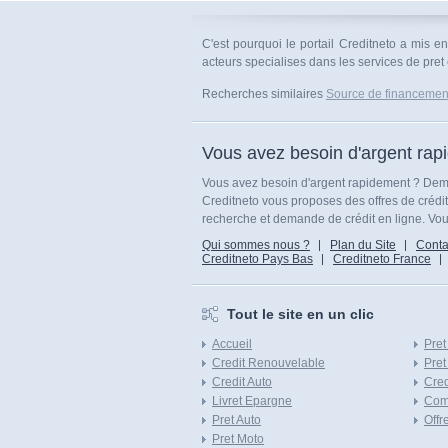
C'est pourquoi le portail Creditneto a mis 
acteurs specialises dans les services de pret e
Recherches similaires
Source de financemen
Vous avez besoin d'argent rap
Vous avez besoin d'argent rapidement ? Dema
Creditneto vous proposes des offres de crédi
recherche et demande de crédit en ligne. Vous
Qui sommes nous ?
Plan du Site
Conta
Creditneto Pays Bas
Creditneto France
Tout le site en un clic
Accueil
Pret
Credit Renouvelable
Pret
Credit Auto
Cred
Livret Epargne
Com
Pret Auto
Offr
Pret Moto