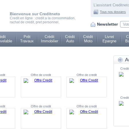
L'assistant Creditneto
Tous nos dossiers
Bienvenue sur Creditneto
Credit en ligne : credit a la consommation,
rachat de credit, pret personnel.
Newsletter
édit
Prêt
Crédit
Crédit
Crédit
Livret
C
velable
Travaux
Immobilier
Auto
Moto
Epargne
Ba
A
Credit
edit
Offre de credit
Offre de credit
Credit
edit
Offre de credit
Offre de credit