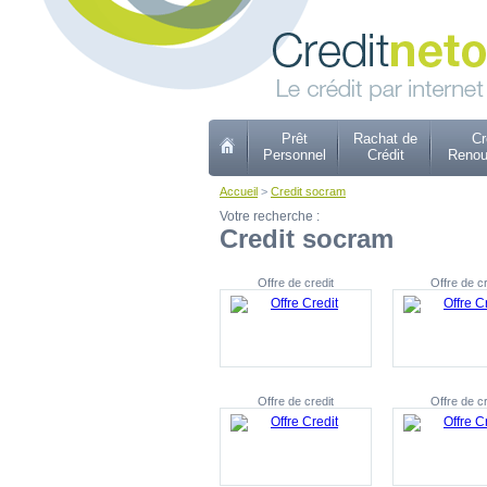
Prêt
Rachat de
Cr
Personnel
Crédit
Renou
Accueil
>
Credit socram
Votre recherche :
Credit socram
Offre de credit
Offre de cr
Offre de credit
Offre de cr