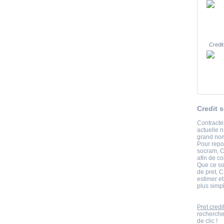
Credit
Credit 
Contracter
actuelle n
grand nom
Pour repo
socram, C
afin de co
Que ce so
de pret, C
estimer e
plus simpl
Pret credi
recherche
de clic !