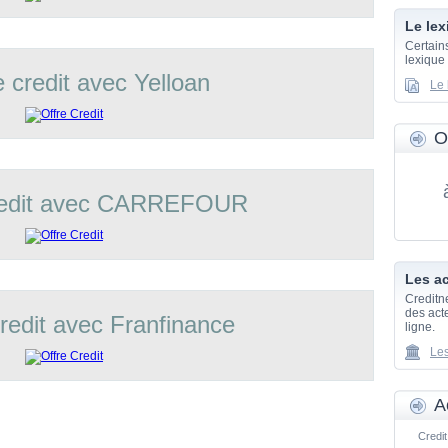
Le lex
Certain
lexique
e credit avec Yelloan
Le 
O
credit avec CARREFOUR
Les ac
Creditn
des acte
credit avec Franfinance
ligne.
Les
A
Credit