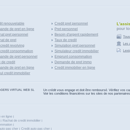
it renouvelable
Credit pret personnel
L'assi
pour to
nde de pret en ligne
Pret personnel
at pret personnel
Besoin d'argent rapidement
Tous
at de pret
Taux de credit
Les a
 credit revolving
Simulation pret personnel
Lexi
 credit consommation
Simulateur credit immobilier
ande de pret personnel
Emprunt consommation
e de credit
Demande de pret immo
nde de pret en ligne
Credit immobilier en ligne
ul credit immobilier
 BLOGGERS VIRTUAL WEB SL
Un crédit vous engage et doit être remboursé. Vérifiez vos 
Voir les conditions financières sur les sites de nos partenaires
 en ligne
Rachat de credit immobilier
sommation
auto pas cher
Credit auto pas cher