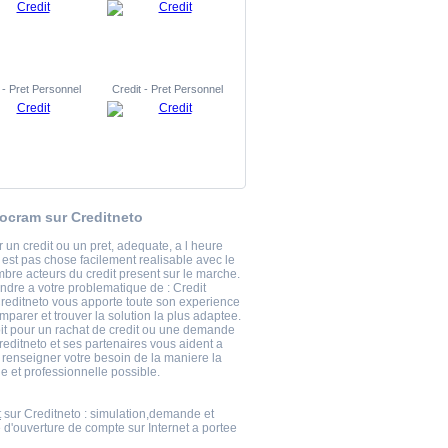
 - Pret Personnel
Credit - Pret Personnel
socram sur Creditneto
 un credit ou un pret, adequate, a l heure
 est pas chose facilement realisable avec le
bre acteurs du credit present sur le marche.
ndre a votre problematique de : Credit
reditneto vous apporte toute son experience
mparer et trouver la solution la plus adaptee.
it pour un rachat de credit ou une demande
reditneto et ses partenaires vous aident a
t renseigner votre besoin de la maniere la
e et professionnelle possible.
t
sur Creditneto : simulation,demande et
 d'ouverture de compte sur Internet a portee