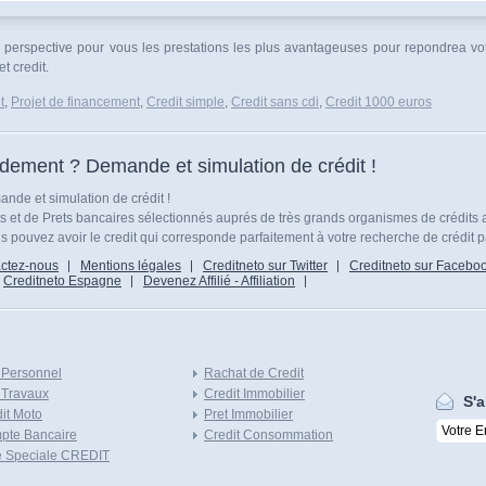
en perspective pour vous les prestations les plus avantageuses pour repondrea vo
t credit.
t
,
Projet de financement
,
Credit simple
,
Credit sans cdi
,
Credit 1000 euros
idement ? Demande et simulation de crédit !
nde et simulation de crédit !
ts et de Prets bancaires sélectionnés auprés de très grands organismes de crédits 
 pouvez avoir le credit qui corresponde parfaitement à votre recherche de crédit p
ctez-nous
Mentions légales
Creditneto sur Twitter
Creditneto sur Facebo
Creditneto Espagne
Devenez Affilié - Affiliation
 Personnel
Rachat de Credit
 Travaux
Credit Immobilier
S'a
it Moto
Pret Immobilier
pte Bancaire
Credit Consommation
e Speciale CREDIT