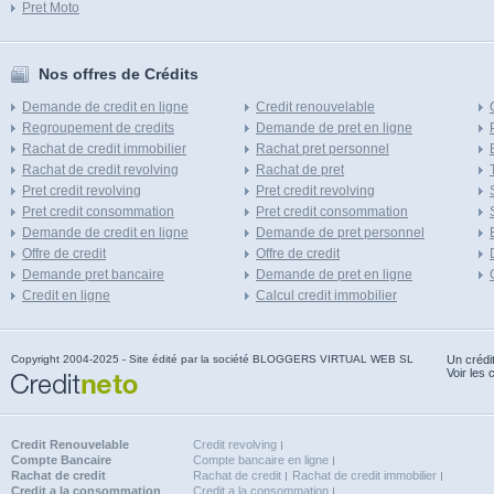
Pret Moto
Nos offres de Crédits
Demande de credit en ligne
Credit renouvelable
Regroupement de credits
Demande de pret en ligne
Rachat de credit immobilier
Rachat pret personnel
Rachat de credit revolving
Rachat de pret
Pret credit revolving
Pret credit revolving
Pret credit consommation
Pret credit consommation
Demande de credit en ligne
Demande de pret personnel
Offre de credit
Offre de credit
Demande pret bancaire
Demande de pret en ligne
Credit en ligne
Calcul credit immobilier
Copyright 2004-2025 - Site édité par la société BLOGGERS VIRTUAL WEB SL
Un crédi
Voir les 
Credit Renouvelable
Credit revolving
Compte Bancaire
Compte bancaire en ligne
Rachat de credit
Rachat de credit
Rachat de credit immobilier
Credit a la consommation
Credit a la consommation