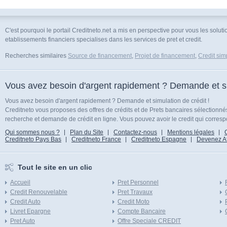
C'est pourquoi le portail Creditneto.net a mis en perspective pour vous les solu
etablissements financiers specialises dans les services de pret et credit.
Recherches similaires
Source de financement
,
Projet de financement
,
Credit sim
Vous avez besoin d'argent rapidement ? Demande et sim
Vous avez besoin d'argent rapidement ? Demande et simulation de crédit !
Creditneto vous proposes des offres de crédits et de Prets bancaires sélectionn
recherche et demande de crédit en ligne. Vous pouvez avoir le credit qui corresp
Qui sommes nous ?
Plan du Site
Contactez-nous
Mentions légales
Creditneto Pays Bas
Creditneto France
Creditneto Espagne
Devenez Affi
Tout le site en un clic
Accueil
Pret Personnel
Credit Renouvelable
Pret Travaux
Credit Auto
Credit Moto
Livret Epargne
Compte Bancaire
Pret Auto
Offre Speciale CREDIT