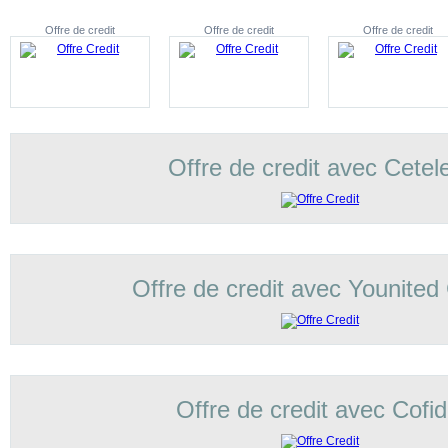
Offre de credit
Offre de credit
Offre de credit
Offre de credit avec Cete
Offre de credit avec Younited 
Offre de credit avec Cofid