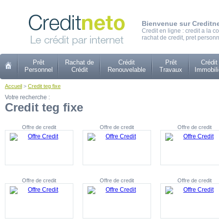
Bienvenue sur Creditn
Credit en ligne : credit a la
rachat de credit, pret personn
Prêt
Rachat de
Crédit
Prêt
Crédit
Personnel
Crédit
Renouvelable
Travaux
Immobili
Accueil
>
Credit teg fixe
Votre recherche :
Credit teg fixe
Offre de credit
Offre de credit
Offre de credit
Offre de credit
Offre de credit
Offre de credit