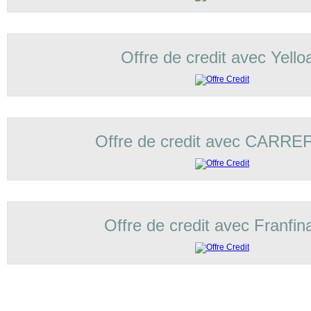
Offre de credit avec Yello
Offre de credit avec CARR
Offre de credit avec Franfin