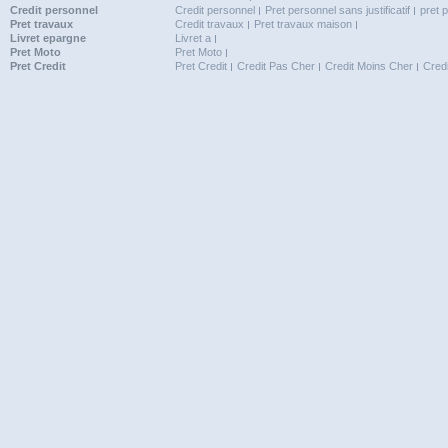
Credit personnel
Credit personnel
Pret personnel sans justificatif
pret 
Pret travaux
Credit travaux
Pret travaux maison
Livret epargne
Livret a
Pret Moto
Pret Moto
Pret Credit
Pret Credit
Credit Pas Cher
Credit Moins Cher
Cred