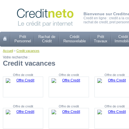
Bienvenue sur Creditn
Credit en ligne : credit a la
rachat de credit, pret personn
Prêt
Rachat de
Crédit
Prêt
Crédit
Personnel
Crédit
Renouvelable
Travaux
Immobili
Accueil
>
Credit vacances
Votre recherche :
Credit vacances
Offre de credit
Offre de credit
Offre de credit
Offre de credit
Offre de credit
Offre de credit