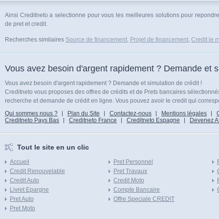
Ainsi Creditneto a selectionne pour vous les meilleures solutions pour repond
de pret et credit.
Recherches similaires
Source de financement
,
Projet de financement
,
Credit le 
Vous avez besoin d'argent rapidement ? Demande et sim
Vous avez besoin d'argent rapidement ? Demande et simulation de crédit !
Creditneto vous proposes des offres de crédits et de Prets bancaires sélectionn
recherche et demande de crédit en ligne. Vous pouvez avoir le credit qui corresp
Qui sommes nous ?
Plan du Site
Contactez-nous
Mentions légales
Creditneto Pays Bas
Creditneto France
Creditneto Espagne
Devenez Affi
Tout le site en un clic
Accueil
Pret Personnel
Credit Renouvelable
Pret Travaux
Credit Auto
Credit Moto
Livret Epargne
Compte Bancaire
Pret Auto
Offre Speciale CREDIT
Pret Moto