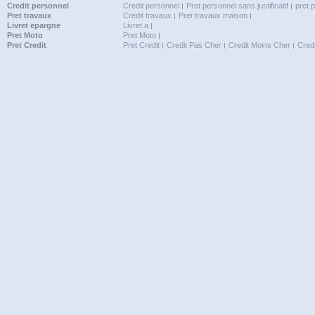
Credit personnel
Credit personnel
Pret personnel sans justificatif
pret 
Pret travaux
Credit travaux
Pret travaux maison
Livret epargne
Livret a
Pret Moto
Pret Moto
Pret Credit
Pret Credit
Credit Pas Cher
Credit Moins Cher
Cred