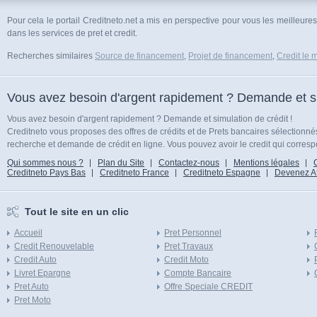
Pour cela le portail Creditneto.net a mis en perspective pour vous les meilleur
dans les services de pret et credit.
Recherches similaires
Source de financement
,
Projet de financement
,
Credit le 
Vous avez besoin d'argent rapidement ? Demande et sim
Vous avez besoin d'argent rapidement ? Demande et simulation de crédit !
Creditneto vous proposes des offres de crédits et de Prets bancaires sélectionn
recherche et demande de crédit en ligne. Vous pouvez avoir le credit qui corresp
Qui sommes nous ?
Plan du Site
Contactez-nous
Mentions légales
Creditneto Pays Bas
Creditneto France
Creditneto Espagne
Devenez Affi
Tout le site en un clic
Accueil
Pret Personnel
Credit Renouvelable
Pret Travaux
Credit Auto
Credit Moto
Livret Epargne
Compte Bancaire
Pret Auto
Offre Speciale CREDIT
Pret Moto