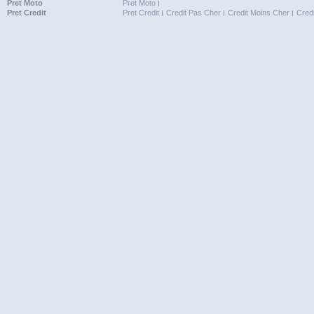
Pret Moto
Pret Moto
Pret Credit
Pret Credit
Credit Pas Cher
Credit Moins Cher
Cred