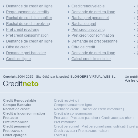
Demande de credit en ligne
Credit renouvelable
Regroupement de credits
Demande de pret en ligne
Rachat de credit immobilier
Rachat pret personnel
Rachat de credit revolving
Rachat de pret
Pret credit revolving
Pret credit revolving
Pret credit consommation
Pret credit consommation
Demande de credit en ligne
Demande de pret personnel
Offre de credit
Offre de credit
Demande pret bancaire
Demande de pret en ligne
Credit en ligne
Calcul credit immobilier
Copyright 2004-2025 - Site édité par la société BLOGGERS VIRTUAL WEB SL
Un crédi
Voir les 
Credit Renouvelable
Credit revolving
Compte Bancaire
Compte bancaire en ligne
Rachat de credit
Rachat de credit
Rachat de credit immobilier
Credit a la consommation
Credit a la consommation
Pret auto
Pret auto
Pret auto pas cher
Credit auto pas cher
Pret immobilier
Pret immobilier
Credit personnel
Credit personnel
Pret personnel sans justificatif
pret 
Pret travaux
Credit travaux
Pret travaux maison
Livret epargne
Livret a