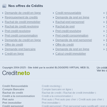
Nos offres de Crédits
Demande de credit en ligne
Credit renouvelable
Regroupement de credits
Demande de pret en ligne
Rachat de credit immobilier
Rachat pret personnel
Rachat de credit revolving
Rachat de pret
Pret credit revolving
Pret credit revolving
Pret credit consommation
Pret credit consommation
Demande de credit en ligne
Demande de pret personnel
Offre de credit
Offre de credit
Demande pret bancaire
Demande de pret en ligne
Credit en ligne
Calcul credit immobilier
Copyright 2004-2025 - Site édité par la société BLOGGERS VIRTUAL WEB SL
Un crédi
Voir les 
Credit Renouvelable
Credit revolving
Compte Bancaire
Compte bancaire en ligne
Rachat de credit
Rachat de credit
Rachat de credit immobilier
Credit a la consommation
Credit a la consommation
Pret auto
Pret auto
Pret auto pas cher
Credit auto pas cher
Pret immobilier
Pret immobilier
Credit personnel
Credit personnel
Pret personnel sans justificatif
pret 