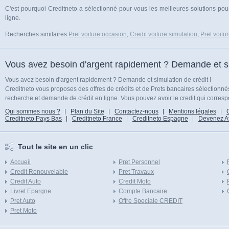
C'est pourquoi Creditneto a sélectionné pour vous les meilleures solutions pour
ligne.
Recherches similaires
Pret voiture occasion
,
Credit voiture simulation
,
Pret voitu
Vous avez besoin d'argent rapidement ? Demande et sim
Vous avez besoin d'argent rapidement ? Demande et simulation de crédit !
Creditneto vous proposes des offres de crédits et de Prets bancaires sélectionn
recherche et demande de crédit en ligne. Vous pouvez avoir le credit qui corresp
Qui sommes nous ?
Plan du Site
Contactez-nous
Mentions légales
Creditneto Pays Bas
Creditneto France
Creditneto Espagne
Devenez Affi
Tout le site en un clic
Accueil
Pret Personnel
Credit Renouvelable
Pret Travaux
Credit Auto
Credit Moto
Livret Epargne
Compte Bancaire
Pret Auto
Offre Speciale CREDIT
Pret Moto