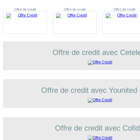
Offre de credit
Offre de credit
Offre de credit
Offre de credit avec Cete
Offre de credit avec Younited 
Offre de credit avec Cofid