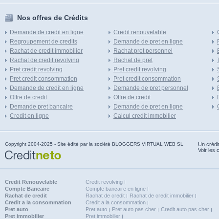
Nos offres de Crédits
Demande de credit en ligne
Credit renouvelable
Regroupement de credits
Demande de pret en ligne
Rachat de credit immobilier
Rachat pret personnel
Rachat de credit revolving
Rachat de pret
Pret credit revolving
Pret credit revolving
Pret credit consommation
Pret credit consommation
Demande de credit en ligne
Demande de pret personnel
Offre de credit
Offre de credit
Demande pret bancaire
Demande de pret en ligne
Credit en ligne
Calcul credit immobilier
Copyright 2004-2025 - Site édité par la société BLOGGERS VIRTUAL WEB SL
Un crédi
Voir les 
Credit Renouvelable
Credit revolving
Compte Bancaire
Compte bancaire en ligne
Rachat de credit
Rachat de credit
Rachat de credit immobilier
Credit a la consommation
Credit a la consommation
Pret auto
Pret auto
Pret auto pas cher
Credit auto pas cher
Pret immobilier
Pret immobilier