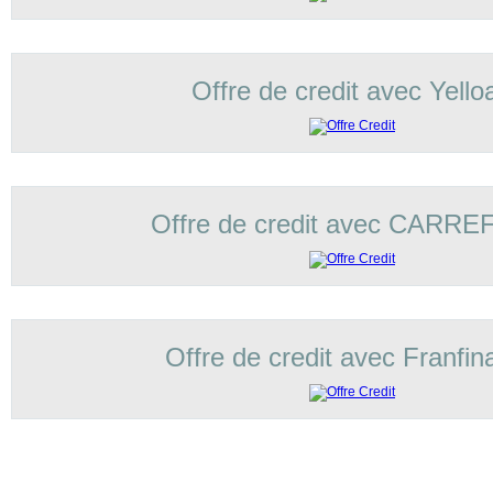
Offre de credit avec Yello
Offre de credit avec CARR
Offre de credit avec Franfin