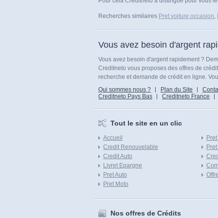
Pour cela Creditneto a distingué pour vous le
Recherches similaires
Pret voiture occasion
,
Vous avez besoin d'argent rap
Vous avez besoin d'argent rapidement ? Dema
Creditneto vous proposes des offres de crédi
recherche et demande de crédit en ligne. Vous
Qui sommes nous ?
Plan du Site
Conta
Creditneto Pays Bas
Creditneto France
Tout le site en un clic
Accueil
Pret
Credit Renouvelable
Pret
Credit Auto
Cred
Livret Epargne
Com
Pret Auto
Offr
Pret Moto
Nos offres de Crédits