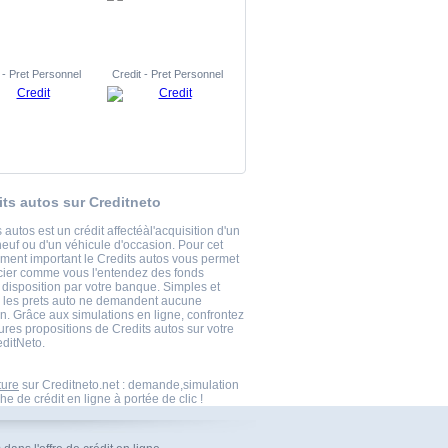
 - Pret Personnel
Credit - Pret Personnel
its autos sur Creditneto
 autos est un crédit affectéàl'acquisition d'un
neuf ou d'un véhicule d'occasion. Pour cet
ement important le Credits autos vous permet
cier comme vous l'entendez des fonds
 disposition par votre banque. Simples et
, les prets auto ne demandent aucune
ion. Grâce aux simulations en ligne, confrontez
ures propositions de Credits autos sur votre
editNeto.
ture
sur Creditneto.net : demande,simulation
he de crédit en ligne à portée de clic !