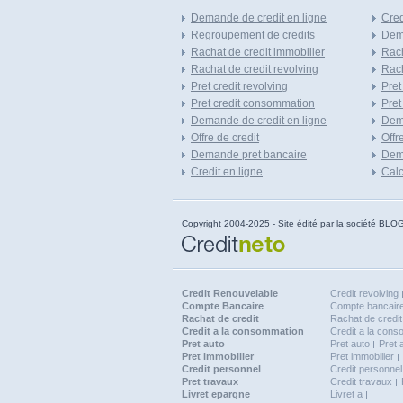
Demande de credit en ligne
Cred
Regroupement de credits
Dema
Rachat de credit immobilier
Rach
Rachat de credit revolving
Rach
Pret credit revolving
Pret
Pret credit consommation
Pret
Demande de credit en ligne
Dem
Offre de credit
Offr
Demande pret bancaire
Dema
Credit en ligne
Calc
Copyright 2004-2025 - Site édité par la société
Credit Renouvelable
Credit revolving
Compte Bancaire
Compte bancaire
Rachat de credit
Rachat de credit
Credit a la consommation
Credit a la con
Pret auto
Pret auto
Pret 
Pret immobilier
Pret immobilier
Credit personnel
Credit personnel
Pret travaux
Credit travaux
Livret epargne
Livret a