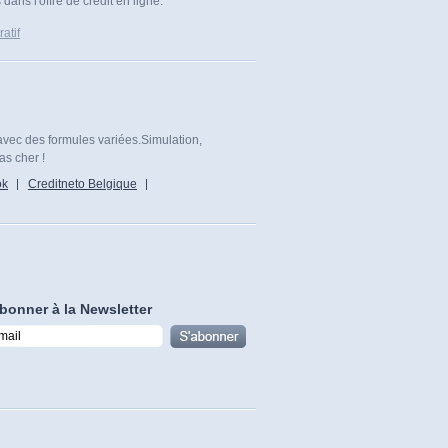
ans l'offre de crédit en ligne.
atif
avec des formules variées.Simulation,
as cher !
ok
Creditneto Belgique
bonner à la Newsletter