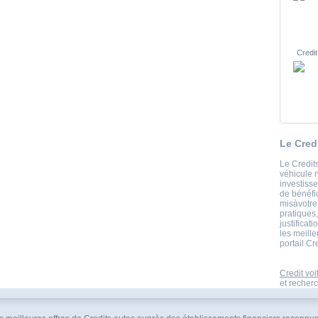
Credit
Le Cred
Le Credits
véhicule 
investiss
de bénéfi
misàvotre
pratiques
justificat
les meille
portail Cr
Credit voi
et recherc