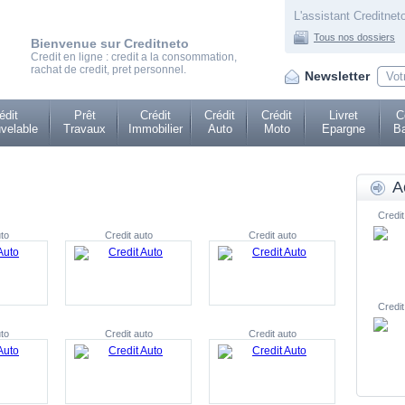
L'assistant Creditneto
Tous nos dossiers
Bienvenue sur Creditneto
Credit en ligne : credit a la consommation,
rachat de credit, pret personnel.
Newsletter
édit
Prêt
Crédit
Crédit
Crédit
Livret
C
velable
Travaux
Immobilier
Auto
Moto
Epargne
Ba
A
Credit
to
Credit auto
Credit auto
Credit
to
Credit auto
Credit auto