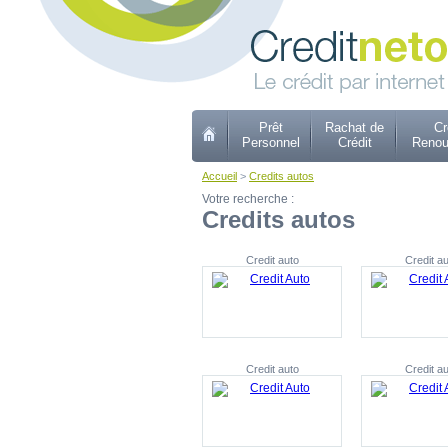
Prêt
Rachat de
Cr
Personnel
Crédit
Renou
Accueil
>
Credits autos
Votre recherche :
Credits autos
Credit auto
Credit au
Credit auto
Credit au