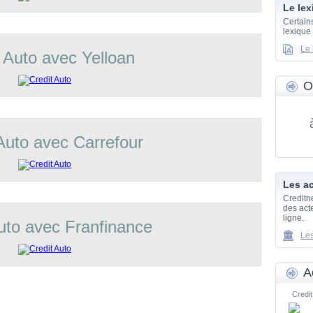
Le lex
Certain
lexique
Le 
 Auto avec Yelloan
O
Auto avec Carrefour
Les ac
Creditn
des acte
ligne.
uto avec Franfinance
Les
A
Credit