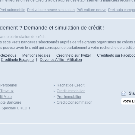
s meilleures offres de Credits autos auprès des établissements financiers reconnus d
Pret automobile
,
Pret voiture neuve simulation
,
Prêt voiture neuve
,
Pret auto compar
idement ? Demande et simulation de crédit !
nde et simulation de crédit !
ts et de Prets bancaires sélectionnés auprés de très grands organismes de crédits 
 pouvez avoir le credit qui corresponde parfaitement à votre recherche de crédit p
ctez-nous
Mentions légales
Creditneto sur Twitter
Creditneto sur Facebo
Creditneto Espagne
Devenez Affilié - Affiliation
 Personnel
Rachat de Credit
 Travaux
Credit Immobilier
S'a
it Moto
Pret Immobilier
pte Bancaire
Credit Consommation
e Speciale CREDIT