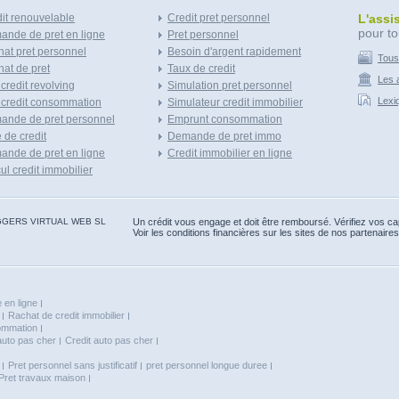
it renouvelable
Credit pret personnel
L'assi
pour to
nde de pret en ligne
Pret personnel
at pret personnel
Besoin d'argent rapidement
Tous
at de pret
Taux de credit
Les a
 credit revolving
Simulation pret personnel
Lexi
 credit consommation
Simulateur credit immobilier
ande de pret personnel
Emprunt consommation
e de credit
Demande de pret immo
nde de pret en ligne
Credit immobilier en ligne
ul credit immobilier
 BLOGGERS VIRTUAL WEB SL
Un crédit vous engage et doit être remboursé. Vérifiez vos 
Voir les conditions financières sur les sites de nos partenaires
 en ligne
Rachat de credit immobilier
sommation
auto pas cher
Credit auto pas cher
Pret personnel sans justificatif
pret personnel longue duree
Pret travaux maison