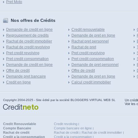
Pret Moto
Nos offres de Crédits
Demande de credit en ligne
Credit renouvelable
Regroupement de credits
Demande de pret en ligne
Rachat de credit immobilier
Rachat pret personnel
Rachat de credit revolving
Rachat de pret
Pret credit revolving
Pret credit revolving
Pret credit consommation
Pret credit consommation
Demande de credit en ligne
Demande de pret personnel
Offre de credit
Offre de credit
Demande pret bancaire
Demande de pret en ligne
Credit en ligne
Calcul credit immobilier
Copyright 2004-2025 - Site édité par la société BLOGGERS VIRTUAL WEB SL
Un crédi
Voir les 
Credit Renouvelable
Credit revolving
Compte Bancaire
Compte bancaire en ligne
Rachat de credit
Rachat de credit
Rachat de credit immobilier
Credit a la consommation
Credit a la consommation