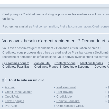
C'est pourquoi Creditneto.net a distingué pour vous les meilleures solutions p
en ligne.
Recherches similaires
Pret consommation
,
Pret a la consommation
,
Crédit cons
Vous avez besoin d'argent rapidement ? Demande et sim
Vous avez besoin d'argent rapidement ? Demande et simulation de crédit !
Creditneto vous proposes des offres de crédits et de Prets bancaires sélectionn
recherche et demande de crédit en ligne. Vous pouvez avoir le credit qui corresp
Qui sommes nous ?
Plan du Site
Contactez-nous
Mentions légales
Creditneto Pays Bas
Creditneto France
Creditneto Espagne
Devenez Affi
Tout le site en un clic
Accueil
Pret Personnel
Credit Renouvelable
Pret Travaux
Credit Auto
Credit Moto
Livret Epargne
Compte Bancaire
Pret Auto
Offre Speciale CREDIT