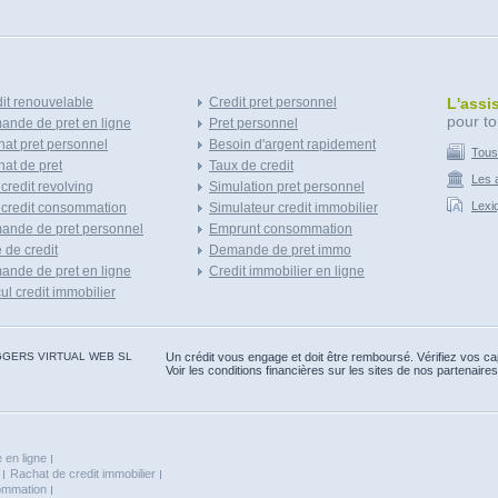
it renouvelable
Credit pret personnel
L'assi
pour to
nde de pret en ligne
Pret personnel
at pret personnel
Besoin d'argent rapidement
Tous
at de pret
Taux de credit
Les a
 credit revolving
Simulation pret personnel
Lexi
 credit consommation
Simulateur credit immobilier
ande de pret personnel
Emprunt consommation
e de credit
Demande de pret immo
nde de pret en ligne
Credit immobilier en ligne
ul credit immobilier
 BLOGGERS VIRTUAL WEB SL
Un crédit vous engage et doit être remboursé. Vérifiez vos 
Voir les conditions financières sur les sites de nos partenaires
 en ligne
Rachat de credit immobilier
sommation