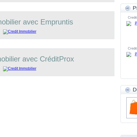
P
Credit
obilier avec Empruntis
Credit
obilier avec CréditProx
D