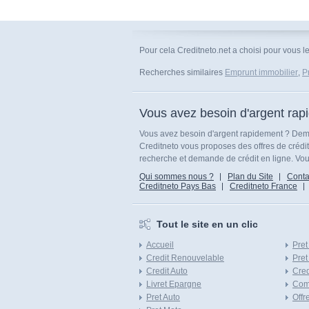
Pour cela Creditneto.net a choisi pour vous l
Recherches similaires
Emprunt immobilier
,
P
Vous avez besoin d'argent rap
Vous avez besoin d'argent rapidement ? Dema
Creditneto vous proposes des offres de crédi
recherche et demande de crédit en ligne. Vous
Qui sommes nous ?
Plan du Site
Conta
Creditneto Pays Bas
Creditneto France
Tout le site en un clic
Accueil
Pret
Credit Renouvelable
Pret
Credit Auto
Cred
Livret Epargne
Com
Pret Auto
Offr