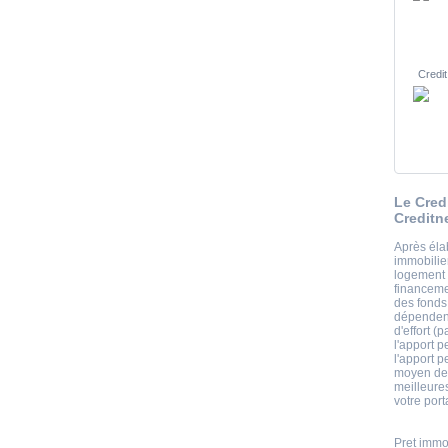
Credit
Le Cred
Creditn
Après éla
immobilier
logement o
financemen
des fonds
dépendent
d'effort (
l'apport p
l'apport p
moyen des
meilleure
votre port
Pret immo