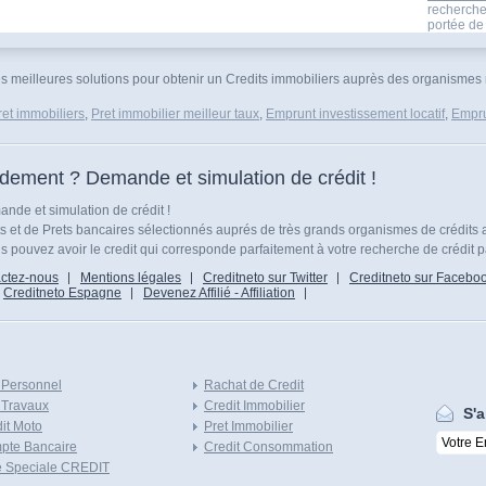
recherche
portée de 
es meilleures solutions pour obtenir un Credits immobiliers auprès des organismes r
ret immobiliers
,
Pret immobilier meilleur taux
,
Emprunt investissement locatif
,
Empru
idement ? Demande et simulation de crédit !
nde et simulation de crédit !
ts et de Prets bancaires sélectionnés auprés de très grands organismes de crédits 
 pouvez avoir le credit qui corresponde parfaitement à votre recherche de crédit p
ctez-nous
Mentions légales
Creditneto sur Twitter
Creditneto sur Facebo
Creditneto Espagne
Devenez Affilié - Affiliation
 Personnel
Rachat de Credit
 Travaux
Credit Immobilier
S'a
it Moto
Pret Immobilier
pte Bancaire
Credit Consommation
e Speciale CREDIT