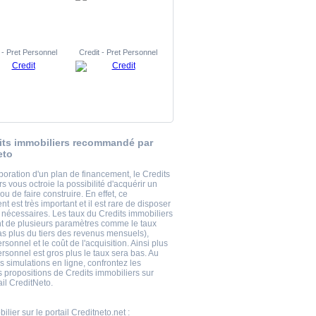
 - Pret Personnel
Credit - Pret Personnel
its immobiliers recommandé par
eto
boration d'un plan de financement, le Credits
s vous octroie la possibilité d'acquérir un
u de faire construire. En effet, ce
t est très important et il est rare de disposer
 nécessaires. Les taux du Credits immobiliers
 de plusieurs paramètres comme le taux
pas plus du tiers des revenus mensuels),
ersonnel et le coût de l'acquisition. Ainsi plus
ersonnel est gros plus le taux sera bas. Au
 simulations en ligne, confrontez les
s propositions de Credits immobiliers sur
ail CreditNeto.
bilier
sur le portail Creditneto.net :