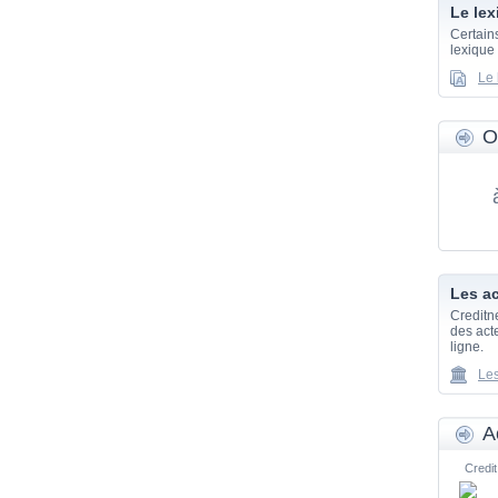
Le lex
Certain
lexique
Le 
O
Les ac
Creditn
des acte
ligne.
Les
A
Credit