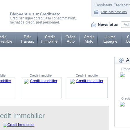
L'assistant Creditneto
Tous nos dossiers
Bienvenue sur Creditneto
Credit en ligne : credit a la consommation,
rachat de credit, pret personnel.
Newsletter
édit
Prêt
Crédit
Crédit
Crédit
Livret
C
velable
Travaux
Immobilier
Auto
Moto
Epargne
Ba
A
Credit
ilier
Credit immobilier
Credit immobilier
Credit
edit Immobilier