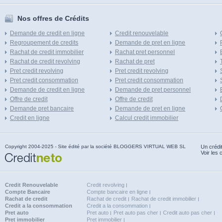
Nos offres de Crédits
Demande de credit en ligne
Credit renouvelable
Regroupement de credits
Demande de pret en ligne
Rachat de credit immobilier
Rachat pret personnel
Rachat de credit revolving
Rachat de pret
Pret credit revolving
Pret credit revolving
Pret credit consommation
Pret credit consommation
Demande de credit en ligne
Demande de pret personnel
Offre de credit
Offre de credit
Demande pret bancaire
Demande de pret en ligne
Credit en ligne
Calcul credit immobilier
Copyright 2004-2025 - Site édité par la société BLOGGERS VIRTUAL WEB SL
Un crédi
Voir les 
Credit Renouvelable
Credit revolving
Compte Bancaire
Compte bancaire en ligne
Rachat de credit
Rachat de credit
Rachat de credit immobilier
Credit a la consommation
Credit a la consommation
Pret auto
Pret auto
Pret auto pas cher
Credit auto pas cher
Pret immobilier
Pret immobilier