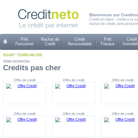
Bienvenue sur Creditn
Credit en ligne : credit a la
rachat de credit, pret personn
Prêt
Rachat de
Crédit
Prêt
Crédit
Personnel
Crédit
Renouvelable
Travaux
Immobili
Accueil
>
Credits pas cher
Votre recherche :
Credits pas cher
Offre de credit
Offre de credit
Offre de credit
Offre de credit
Offre de credit
Offre de credit