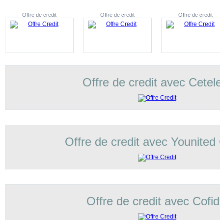
Offre de credit
Offre de credit
Offre de credit
Offre de credit avec Cete
Offre de credit avec Younited 
Offre de credit avec Cofid