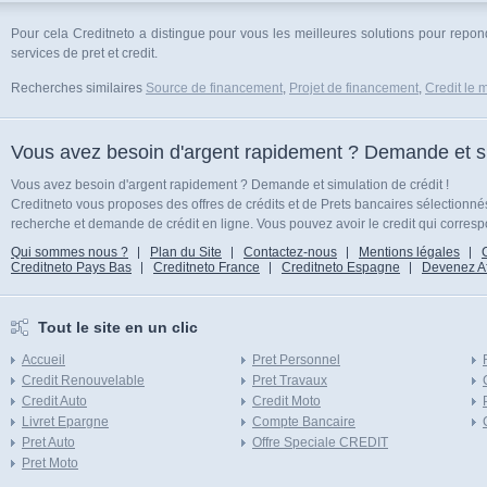
Pour cela Creditneto a distingue pour vous les meilleures solutions pour repo
services de pret et credit.
Recherches similaires
Source de financement
,
Projet de financement
,
Credit le 
Vous avez besoin d'argent rapidement ? Demande et sim
Vous avez besoin d'argent rapidement ? Demande et simulation de crédit !
Creditneto vous proposes des offres de crédits et de Prets bancaires sélectionn
recherche et demande de crédit en ligne. Vous pouvez avoir le credit qui corresp
Qui sommes nous ?
Plan du Site
Contactez-nous
Mentions légales
Creditneto Pays Bas
Creditneto France
Creditneto Espagne
Devenez Affi
Tout le site en un clic
Accueil
Pret Personnel
Credit Renouvelable
Pret Travaux
Credit Auto
Credit Moto
Livret Epargne
Compte Bancaire
Pret Auto
Offre Speciale CREDIT
Pret Moto