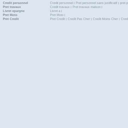
Credit personnel
Credit personnel
Pret personnel sans justificatif
pret 
Pret travaux
Credit travaux
Pret travaux maison
Livret epargne
Livret a
Pret Moto
Pret Moto
Pret Credit
Pret Credit
Credit Pas Cher
Credit Moins Cher
Cred