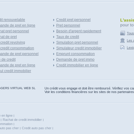
it renouvelable
Credit pret personnel
L'assi
pour to
nde de pret en ligne
Pret personnel
at pret personnel
Besoin d'argent rapidement
Tous
at de pret
Taux de credit
Les a
 credit revolving
Simulation pret personnel
Lexi
 credit consommation
Simulateur credit immobilier
ande de pret personnel
Emprunt consommation
e de credit
Demande de pret immo
nde de pret en ligne
Credit immobilier en ligne
ul credit immobilier
 BLOGGERS VIRTUAL WEB SL
Un crédit vous engage et doit être remboursé. Vérifiez vos 
Voir les conditions financières sur les sites de nos partenaires
 en ligne
Rachat de credit immobilier
sommation
auto pas cher
Credit auto pas cher