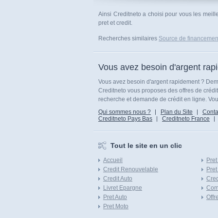
Ainsi Creditneto a choisi pour vous les meil
pret et credit.
Recherches similaires
Source de financemen
Vous avez besoin d'argent rap
Vous avez besoin d'argent rapidement ? Dema
Creditneto vous proposes des offres de crédi
recherche et demande de crédit en ligne. Vous
Qui sommes nous ?
Plan du Site
Conta
Creditneto Pays Bas
Creditneto France
Tout le site en un clic
Accueil
Pret
Credit Renouvelable
Pret
Credit Auto
Cred
Livret Epargne
Com
Pret Auto
Offr
Pret Moto