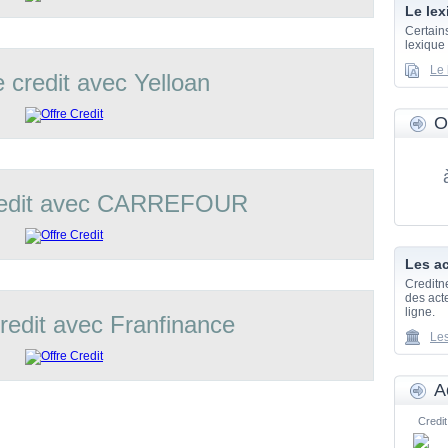
Le lex
Certain
lexique
Le 
e credit avec Yelloan
O
credit avec CARREFOUR
Les ac
Creditn
des acte
ligne.
credit avec Franfinance
Les
A
Credit