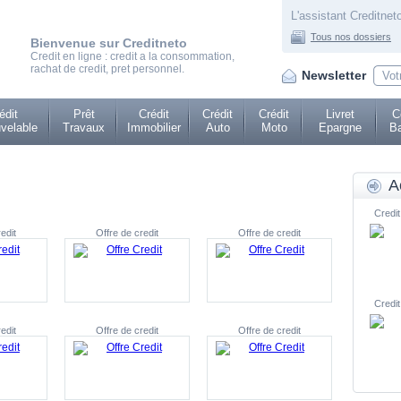
L'assistant Creditneto
Tous nos dossiers
Bienvenue sur Creditneto
Credit en ligne : credit a la consommation,
rachat de credit, pret personnel.
Newsletter
édit
Prêt
Crédit
Crédit
Crédit
Livret
C
velable
Travaux
Immobilier
Auto
Moto
Epargne
Ba
A
Credit
edit
Offre de credit
Offre de credit
Credit
edit
Offre de credit
Offre de credit