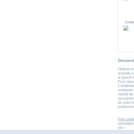
Credit
Demande
Obtenir un
actuelle n
le grand 
Pour repo
Creditneto
comparer e
rachat de
ses parte
de votre b
professio
Pret credi
simulatio
clic !