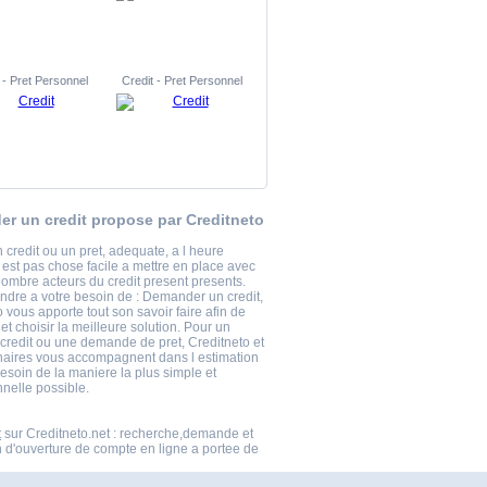
 - Pret Personnel
Credit - Pret Personnel
r un credit propose par Creditneto
 credit ou un pret, adequate, a l heure
 est pas chose facile a mettre en place avec
nombre acteurs du credit present presents.
ndre a votre besoin de : Demander un credit,
 vous apporte tout son savoir faire afin de
t choisir la meilleure solution. Pour un
 credit ou une demande de pret, Creditneto et
naires vous accompagnent dans l estimation
esoin de la maniere la plus simple et
nnelle possible.
t
sur Creditneto.net : recherche,demande et
n d'ouverture de compte en ligne a portee de