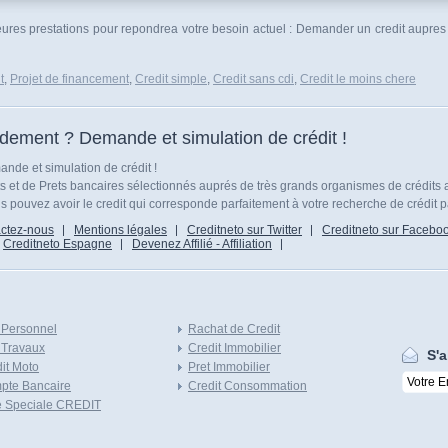
leures prestations pour repondrea votre besoin actuel : Demander un credit aupres
t
,
Projet de financement
,
Credit simple
,
Credit sans cdi
,
Credit le moins chere
idement ? Demande et simulation de crédit !
nde et simulation de crédit !
ts et de Prets bancaires sélectionnés auprés de très grands organismes de crédits 
 pouvez avoir le credit qui corresponde parfaitement à votre recherche de crédit p
ctez-nous
Mentions légales
Creditneto sur Twitter
Creditneto sur Facebo
Creditneto Espagne
Devenez Affilié - Affiliation
 Personnel
Rachat de Credit
 Travaux
Credit Immobilier
S'a
it Moto
Pret Immobilier
pte Bancaire
Credit Consommation
e Speciale CREDIT