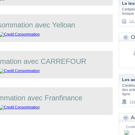
Le lex
Certain
lexique
Le 
sommation avec Yelloan
O
mmation avec CARREFOUR
Les ac
Creditn
des acte
ligne.
mmation avec Franfinance
Les
A
Credit