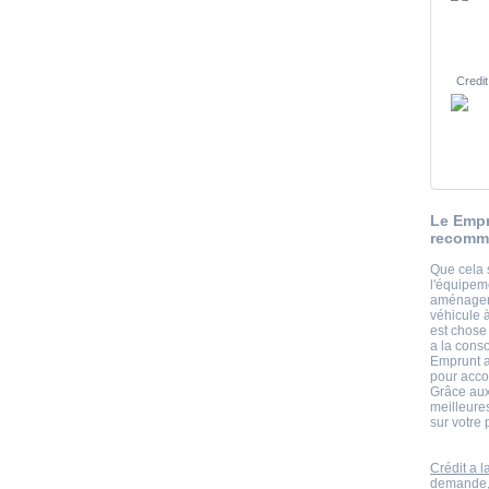
Credit
Le Empr
recomma
Que cela 
l'équipem
aménagem
véhicule 
est chose
a la cons
Emprunt a
pour acco
Grâce aux
meilleure
sur votre 
Crédit a 
demande,r