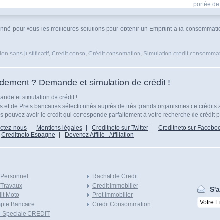
portée de 
tionné pour vous les meilleures solutions pour obtenir un Emprunt a la consommatio
n sans justificatif
,
Credit conso
,
Crédit consomation
,
Simulation credit consomma
idement ? Demande et simulation de crédit !
nde et simulation de crédit !
ts et de Prets bancaires sélectionnés auprés de très grands organismes de crédits 
 pouvez avoir le credit qui corresponde parfaitement à votre recherche de crédit p
ctez-nous
Mentions légales
Creditneto sur Twitter
Creditneto sur Facebo
Creditneto Espagne
Devenez Affilié - Affiliation
 Personnel
Rachat de Credit
 Travaux
Credit Immobilier
S'a
it Moto
Pret Immobilier
pte Bancaire
Credit Consommation
e Speciale CREDIT