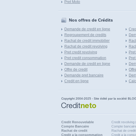
Pret Moto
Nos offres de Crédits
Demande de credit en ligne
Cred
Regroupement de credits
Dema
Rachat de credit immobilier
Rach
Rachat de credit revolving
Rach
Pret credit revolving
Pret
Pret credit consommation
Pret
Demande de credit en ligne
Dem
Offre de credit
Offr
Demande pret bancaire
Dema
Credit en ligne
Calc
Copyright 2004-2025 - Site édité par la société
Credit Renouvelable
Credit revolving
Compte Bancaire
Compte bancaire
Rachat de credit
Rachat de credit
Credit a la consommation
Credit a la con