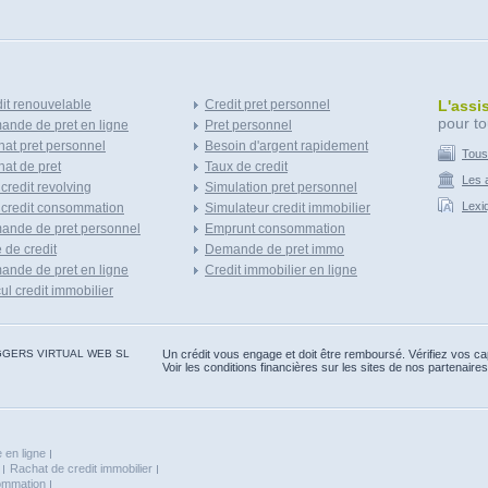
it renouvelable
Credit pret personnel
L'assi
pour to
nde de pret en ligne
Pret personnel
at pret personnel
Besoin d'argent rapidement
Tous
at de pret
Taux de credit
Les a
 credit revolving
Simulation pret personnel
Lexi
 credit consommation
Simulateur credit immobilier
ande de pret personnel
Emprunt consommation
e de credit
Demande de pret immo
nde de pret en ligne
Credit immobilier en ligne
ul credit immobilier
 BLOGGERS VIRTUAL WEB SL
Un crédit vous engage et doit être remboursé. Vérifiez vos 
Voir les conditions financières sur les sites de nos partenaires
 en ligne
Rachat de credit immobilier
sommation