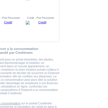
 - Pret Personnel
Credit - Pret Personnel
unt a la consommation
ndé par Creditneto
soit pour un achat immobilier, des études,
ent électroménager et mobilier, un
ent dans un nouvel appartement, un
à remplacer ou bien d'autres achats coûteux il
 courante de décider de souscrire un Emprunt
ommation afin de combler ses dépenses. Le
 la consommation peut alors être la solution
rder davantage de souplesse à vos finances.
 simulations en ligne, confrontez les
s propositions d' Emprunt a la consommation
portail Creditneto.
la consommation
sur le portail Creditneto :
echerche et simulation de crédit en ligne à