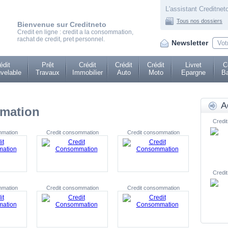
L'assistant Creditneto
Tous nos dossiers
Bienvenue sur Creditneto
Credit en ligne : credit a la consommation,
rachat de credit, pret personnel.
Newsletter
édit
Prêt
Crédit
Crédit
Crédit
Livret
C
velable
Travaux
Immobilier
Auto
Moto
Epargne
Ba
A
mmation
Credit
mmation
Credit consommation
Credit consommation
Credit
mmation
Credit consommation
Credit consommation