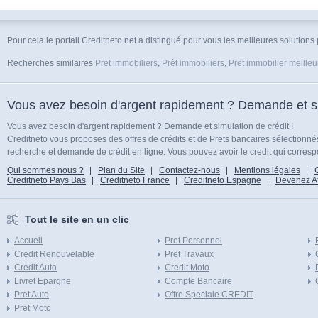
Pour cela le portail Creditneto.net a distingué pour vous les meilleures solutions 
Recherches similaires
Pret immobiliers
,
Prêt immobiliers
,
Pret immobilier meilleu
Vous avez besoin d'argent rapidement ? Demande et sim
Vous avez besoin d'argent rapidement ? Demande et simulation de crédit !
Creditneto vous proposes des offres de crédits et de Prets bancaires sélectionn
recherche et demande de crédit en ligne. Vous pouvez avoir le credit qui corresp
Qui sommes nous ?
Plan du Site
Contactez-nous
Mentions légales
Creditneto Pays Bas
Creditneto France
Creditneto Espagne
Devenez Affi
Tout le site en un clic
Accueil
Pret Personnel
Credit Renouvelable
Pret Travaux
Credit Auto
Credit Moto
Livret Epargne
Compte Bancaire
Pret Auto
Offre Speciale CREDIT
Pret Moto