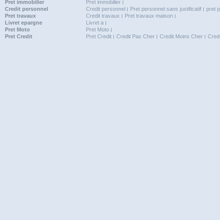
Pret immobilier
Pret immobilier
Credit personnel
Credit personnel
Pret personnel sans justificatif
pret 
Pret travaux
Credit travaux
Pret travaux maison
Livret epargne
Livret a
Pret Moto
Pret Moto
Pret Credit
Pret Credit
Credit Pas Cher
Credit Moins Cher
Cred