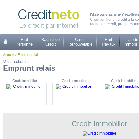
Bienvenue sur Creditn
Credit en ligne : credit a la
rachat de credit, pret personn
Prêt
Rachat de
Crédit
Prêt
Crédit
Personnel
Crédit
Renouvelable
Travaux
Immobili
Accueil
>
Emprunt relais
Votre recherche :
Emprunt relais
Credit immobilier
Credit immobilier
Credit immobilier
Credit Immobilier