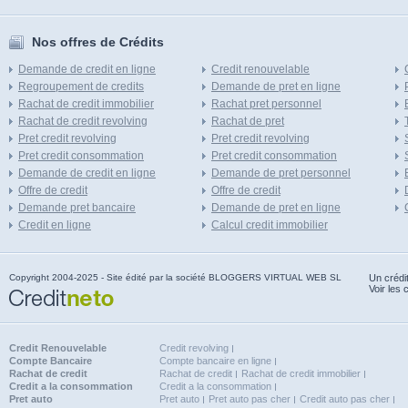
Nos offres de Crédits
Demande de credit en ligne
Credit renouvelable
Regroupement de credits
Demande de pret en ligne
Rachat de credit immobilier
Rachat pret personnel
Rachat de credit revolving
Rachat de pret
Pret credit revolving
Pret credit revolving
Pret credit consommation
Pret credit consommation
Demande de credit en ligne
Demande de pret personnel
Offre de credit
Offre de credit
Demande pret bancaire
Demande de pret en ligne
Credit en ligne
Calcul credit immobilier
Copyright 2004-2025 - Site édité par la société BLOGGERS VIRTUAL WEB SL
Un crédi
Voir les 
Credit Renouvelable
Credit revolving
Compte Bancaire
Compte bancaire en ligne
Rachat de credit
Rachat de credit
Rachat de credit immobilier
Credit a la consommation
Credit a la consommation
Pret auto
Pret auto
Pret auto pas cher
Credit auto pas cher