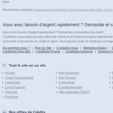
ligne.
Recherches similaires
Livret epargne logement
,
Livret epargne populaire
,
Livret
Vous avez besoin d'argent rapidement ? Demande et sim
Vous avez besoin d'argent rapidement ? Demande et simulation de crédit !
Creditneto vous proposes des offres de crédits et de Prets bancaires sélectionn
recherche et demande de crédit en ligne. Vous pouvez avoir le credit qui corresp
Qui sommes nous ?
Plan du Site
Contactez-nous
Mentions légales
Creditneto Pays Bas
Creditneto France
Creditneto Espagne
Devenez Affi
Tout le site en un clic
Accueil
Pret Personnel
Credit Renouvelable
Pret Travaux
Credit Auto
Credit Moto
Livret Epargne
Compte Bancaire
Pret Auto
Offre Speciale CREDIT
Pret Moto
Nos offres de Crédits