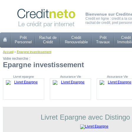
Bienvenue sur Creditn
Credit en ligne : credit a la
rachat de credit, pret personn
Prêt
Rachat de
Crédit
Prêt
Crédit
Personnel
Crédit
Renouvelable
Travaux
Immobili
Accueil
>
Epargne investissement
Votre recherche :
Epargne investissement
Livret epargne
Assurance Vie
Assurance Vie
Livret Epargne avec Distingo