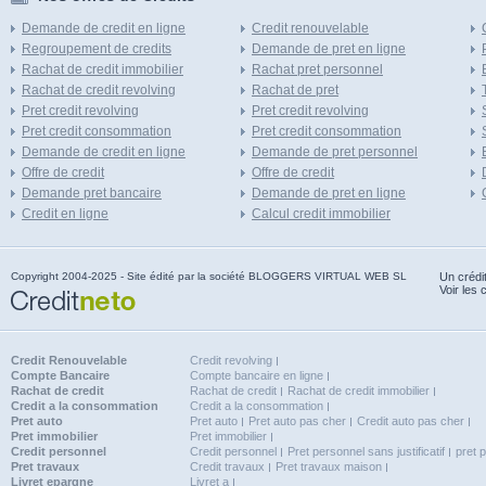
Demande de credit en ligne
Credit renouvelable
Regroupement de credits
Demande de pret en ligne
Rachat de credit immobilier
Rachat pret personnel
Rachat de credit revolving
Rachat de pret
Pret credit revolving
Pret credit revolving
Pret credit consommation
Pret credit consommation
Demande de credit en ligne
Demande de pret personnel
Offre de credit
Offre de credit
Demande pret bancaire
Demande de pret en ligne
Credit en ligne
Calcul credit immobilier
Copyright 2004-2025 - Site édité par la société BLOGGERS VIRTUAL WEB SL
Un crédi
Voir les 
Credit Renouvelable
Credit revolving
Compte Bancaire
Compte bancaire en ligne
Rachat de credit
Rachat de credit
Rachat de credit immobilier
Credit a la consommation
Credit a la consommation
Pret auto
Pret auto
Pret auto pas cher
Credit auto pas cher
Pret immobilier
Pret immobilier
Credit personnel
Credit personnel
Pret personnel sans justificatif
pret 
Pret travaux
Credit travaux
Pret travaux maison
Livret epargne
Livret a