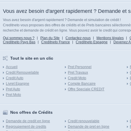
Vous avez besoin d'argent rapidement ? Demande et sim
Vous avez besoin d'argent rapidement ? Demande et simulation de crédit !
Creditneto vous proposes des offres de crédits et de Prets bancaires sélectionn
recherche et demande de crédit en ligne. Vous pouvez avoir le credit qui corresp
Qui sommes nous ?
Plan du Site
Contactez-nous
Mentions légales
Creditneto Pays Bas
Creditneto France
Creditneto Espagne
Devenez Affi
Tout le site en un clic
Accueil
Pret Personnel
Credit Renouvelable
Pret Travaux
Credit Auto
Credit Moto
Livret Epargne
Compte Bancaire
Pret Auto
Offre Speciale CREDIT
Pret Moto
Nos offres de Crédits
Demande de credit en ligne
Credit renouvelable
Regroupement de credits
Demande de pret en ligne