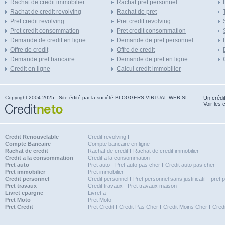
Rachat de credit immobilier
Rachat pret personnel
Rachat de credit revolving
Rachat de pret
Pret credit revolving
Pret credit revolving
Pret credit consommation
Pret credit consommation
Demande de credit en ligne
Demande de pret personnel
Offre de credit
Offre de credit
Demande pret bancaire
Demande de pret en ligne
Credit en ligne
Calcul credit immobilier
Copyright 2004-2025 - Site édité par la société BLOGGERS VIRTUAL WEB SL
Un crédi
Voir les 
Credit Renouvelable
Credit revolving
Compte Bancaire
Compte bancaire en ligne
Rachat de credit
Rachat de credit
Rachat de credit immobilier
Credit a la consommation
Credit a la consommation
Pret auto
Pret auto
Pret auto pas cher
Credit auto pas cher
Pret immobilier
Pret immobilier
Credit personnel
Credit personnel
Pret personnel sans justificatif
pret 
Pret travaux
Credit travaux
Pret travaux maison
Livret epargne
Livret a
Pret Moto
Pret Moto
Pret Credit
Pret Credit
Credit Pas Cher
Credit Moins Cher
Cred