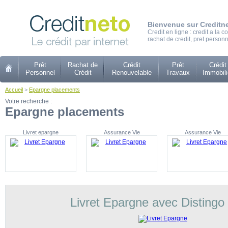
Bienvenue sur Creditn
Credit en ligne : credit a la
rachat de credit, pret personn
Prêt
Rachat de
Crédit
Prêt
Crédit
Personnel
Crédit
Renouvelable
Travaux
Immobili
Accueil
>
Epargne placements
Votre recherche :
Epargne placements
Livret epargne
Assurance Vie
Assurance Vie
Livret Epargne avec Distingo