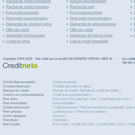
Rachat de credit immobilier
Rachat pret personnel
Rachat de credit revolving
Rachat de pret
Pret credit revolving
Pret credit revolving
Pret credit consommation
Pret credit consommation
Demande de credit en ligne
Demande de pret personnel
Offre de credit
Offre de credit
Demande pret bancaire
Demande de pret en ligne
Credit en ligne
Calcul credit immobilier
Copyright 2004-2025 - Site édité par la société BLOGGERS VIRTUAL WEB SL
Un crédi
Voir les 
Credit Renouvelable
Credit revolving
Compte Bancaire
Compte bancaire en ligne
Rachat de credit
Rachat de credit
Rachat de credit immobilier
Credit a la consommation
Credit a la consommation
Pret auto
Pret auto
Pret auto pas cher
Credit auto pas cher
Pret immobilier
Pret immobilier
Credit personnel
Credit personnel
Pret personnel sans justificatif
pret 
Pret travaux
Credit travaux
Pret travaux maison
Livret epargne
Livret a
Pret Moto
Pret Moto
Pret Credit
Pret Credit
Credit Pas Cher
Credit Moins Cher
Cred