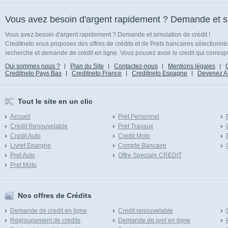
Vous avez besoin d'argent rapidement ? Demande et sim
Vous avez besoin d'argent rapidement ? Demande et simulation de crédit !
Creditneto vous proposes des offres de crédits et de Prets bancaires sélectionn
recherche et demande de crédit en ligne. Vous pouvez avoir le credit qui corresp
Qui sommes nous ?
Plan du Site
Contactez-nous
Mentions légales
Creditneto Pays Bas
Creditneto France
Creditneto Espagne
Devenez Affi
Tout le site en un clic
Accueil
Pret Personnel
Credit Renouvelable
Pret Travaux
Credit Auto
Credit Moto
Livret Epargne
Compte Bancaire
Pret Auto
Offre Speciale CREDIT
Pret Moto
Nos offres de Crédits
Demande de credit en ligne
Credit renouvelable
Regroupement de credits
Demande de pret en ligne