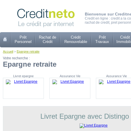
Bienvenue sur Creditn
Credit en ligne : credit a la
rachat de credit, pret personn
Prêt
Rachat de
Crédit
Prêt
Crédit
Personnel
Crédit
Renouvelable
Travaux
Immobili
Accueil
>
Epargne retraite
Votre recherche :
Epargne retraite
Livret epargne
Assurance Vie
Assurance Vie
Livret Epargne avec Distingo