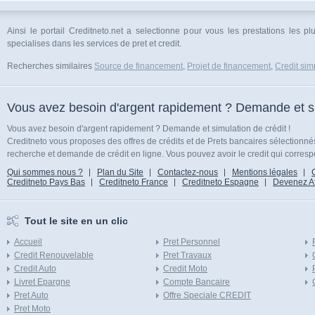
Ainsi le portail Creditneto.net a selectionne pour vous les prestations les 
specialises dans les services de pret et credit.
Recherches similaires
Source de financement
,
Projet de financement
,
Credit sim
Vous avez besoin d'argent rapidement ? Demande et sim
Vous avez besoin d'argent rapidement ? Demande et simulation de crédit !
Creditneto vous proposes des offres de crédits et de Prets bancaires sélectionn
recherche et demande de crédit en ligne. Vous pouvez avoir le credit qui corresp
Qui sommes nous ?
Plan du Site
Contactez-nous
Mentions légales
Creditneto Pays Bas
Creditneto France
Creditneto Espagne
Devenez Affi
Tout le site en un clic
Accueil
Pret Personnel
Credit Renouvelable
Pret Travaux
Credit Auto
Credit Moto
Livret Epargne
Compte Bancaire
Pret Auto
Offre Speciale CREDIT
Pret Moto