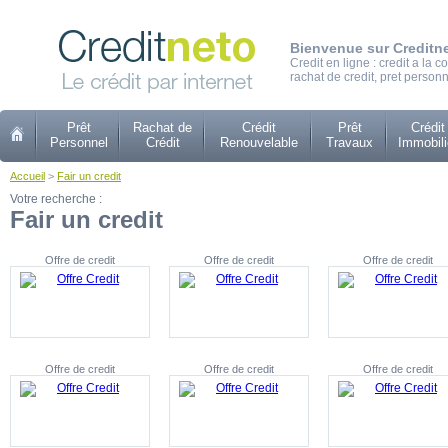
Bienvenue sur Creditn
Credit en ligne : credit a la
rachat de credit, pret personn
Prêt
Rachat de
Crédit
Prêt
Crédit
Personnel
Crédit
Renouvelable
Travaux
Immobili
Accueil
>
Fair un credit
Votre recherche :
Fair un credit
Offre de credit
Offre de credit
Offre de credit
Offre de credit
Offre de credit
Offre de credit