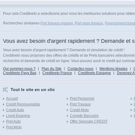
Pour cela Creditneto a selectionne pour vous les meilleures solutions pour obteni
Recherches similaires
Pret travaux maison
,
Pret pass travaux
,
Financement trava
Vous avez besoin d'argent rapidement ? Demande et sim
Vous avez besoin d'argent rapidement ? Demande et simulation de crédit !
Creditneto vous proposes des offres de crédits et de Prets bancaires sélectionn
recherche et demande de crédit en ligne. Vous pouvez avoir le credit qui corresp
Qui sommes nous ?
Plan du Site
Contactez-nous
Mentions légales
Creditneto Pays Bas
Creditneto France
Creditneto Espagne
Devenez Affi
Tout le site en un clic
Accueil
Pret Personnel
Credit Renouvelable
Pret Travaux
Credit Auto
Credit Moto
Livret Epargne
Compte Bancaire
Pret Auto
Offre Speciale CREDIT
Pret Moto