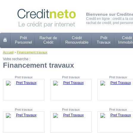
Bienvenue sur Creditn
Credit en ligne : credit a la
rachat de credit, pret personn
Prêt
Rachat de
Crédit
Prêt
Crédit
Personnel
Crédit
Renouvelable
Travaux
Immobili
Accueil
>
Financement travaux
Votre recherche :
Financement travaux
Pret travaux
Pret travaux
Pret travaux
Pret travaux
Pret travaux
Pret travaux