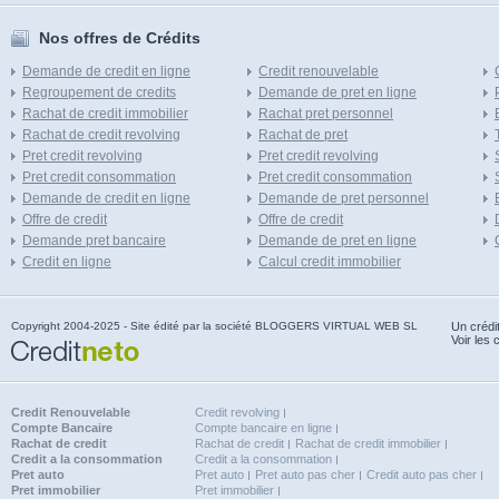
Nos offres de Crédits
Demande de credit en ligne
Credit renouvelable
Regroupement de credits
Demande de pret en ligne
Rachat de credit immobilier
Rachat pret personnel
Rachat de credit revolving
Rachat de pret
Pret credit revolving
Pret credit revolving
Pret credit consommation
Pret credit consommation
Demande de credit en ligne
Demande de pret personnel
Offre de credit
Offre de credit
Demande pret bancaire
Demande de pret en ligne
Credit en ligne
Calcul credit immobilier
Copyright 2004-2025 - Site édité par la société BLOGGERS VIRTUAL WEB SL
Un crédi
Voir les 
Credit Renouvelable
Credit revolving
Compte Bancaire
Compte bancaire en ligne
Rachat de credit
Rachat de credit
Rachat de credit immobilier
Credit a la consommation
Credit a la consommation
Pret auto
Pret auto
Pret auto pas cher
Credit auto pas cher
Pret immobilier
Pret immobilier