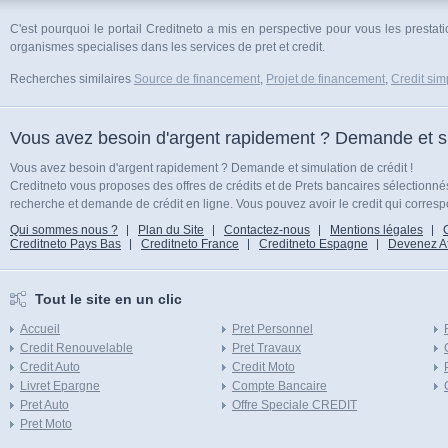
C'est pourquoi le portail Creditneto a mis en perspective pour vous les prestat
organismes specialises dans les services de pret et credit.
Recherches similaires
Source de financement
,
Projet de financement
,
Credit sim
Vous avez besoin d'argent rapidement ? Demande et sim
Vous avez besoin d'argent rapidement ? Demande et simulation de crédit !
Creditneto vous proposes des offres de crédits et de Prets bancaires sélectionn
recherche et demande de crédit en ligne. Vous pouvez avoir le credit qui corresp
Qui sommes nous ?
Plan du Site
Contactez-nous
Mentions légales
Creditneto Pays Bas
Creditneto France
Creditneto Espagne
Devenez Affi
Tout le site en un clic
Accueil
Pret Personnel
Credit Renouvelable
Pret Travaux
Credit Auto
Credit Moto
Livret Epargne
Compte Bancaire
Pret Auto
Offre Speciale CREDIT
Pret Moto