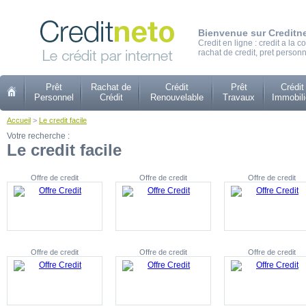
Bienvenue sur Creditn
Credit en ligne : credit a la
rachat de credit, pret personn
Prêt
Rachat de
Crédit
Prêt
Crédit
Personnel
Crédit
Renouvelable
Travaux
Immobili
Accueil
>
Le credit facile
Votre recherche :
Le credit facile
Offre de credit
Offre de credit
Offre de credit
Offre de credit
Offre de credit
Offre de credit