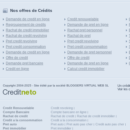
Nos offres de Crédits
Demande de credit en ligne
Credit renouvelable
Regroupement de credits
Demande de pret en ligne
Rachat de credit immobilier
Rachat pret personnel
Rachat de credit revolving
Rachat de pret
Pret credit revolving
Pret credit revolving
Pret credit consommation
Pret credit consommation
Demande de credit en ligne
Demande de pret personnel
Offre de credit
Offre de credit
Demande pret bancaire
Demande de pret en ligne
Credit en ligne
Calcul credit immobilier
Copyright 2004-2025 - Site édité par la société BLOGGERS VIRTUAL WEB SL
Un crédi
Voir les 
Credit Renouvelable
Credit revolving
Compte Bancaire
Compte bancaire en ligne
Rachat de credit
Rachat de credit
Rachat de credit immobilier
Credit a la consommation
Credit a la consommation
Pret auto
Pret auto
Pret auto pas cher
Credit auto pas cher
Pret immobilier
Pret immobilier