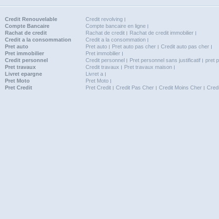
Credit Renouvelable
Credit revolving
Compte Bancaire
Compte bancaire en ligne
Rachat de credit
Rachat de credit
Rachat de credit immobilier
Credit a la consommation
Credit a la consommation
Pret auto
Pret auto
Pret auto pas cher
Credit auto pas cher
Pret immobilier
Pret immobilier
Credit personnel
Credit personnel
Pret personnel sans justificatif
pret 
Pret travaux
Credit travaux
Pret travaux maison
Livret epargne
Livret a
Pret Moto
Pret Moto
Pret Credit
Pret Credit
Credit Pas Cher
Credit Moins Cher
Cred