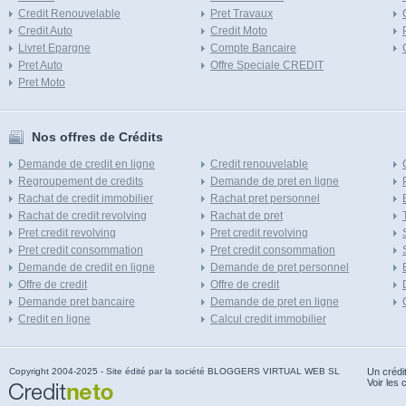
Credit Renouvelable
Pret Travaux
Credit Auto
Credit Moto
Livret Epargne
Compte Bancaire
Pret Auto
Offre Speciale CREDIT
Pret Moto
Nos offres de Crédits
Demande de credit en ligne
Credit renouvelable
Regroupement de credits
Demande de pret en ligne
Rachat de credit immobilier
Rachat pret personnel
Rachat de credit revolving
Rachat de pret
Pret credit revolving
Pret credit revolving
Pret credit consommation
Pret credit consommation
Demande de credit en ligne
Demande de pret personnel
Offre de credit
Offre de credit
Demande pret bancaire
Demande de pret en ligne
Credit en ligne
Calcul credit immobilier
Copyright 2004-2025 - Site édité par la société BLOGGERS VIRTUAL WEB SL
Un crédi
Voir les 