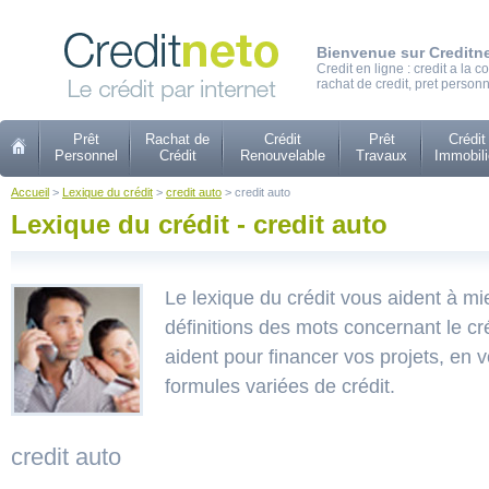
Bienvenue sur Creditn
Credit en ligne : credit a la
rachat de credit, pret personn
Prêt
Rachat de
Crédit
Prêt
Crédit
Personnel
Crédit
Renouvelable
Travaux
Immobili
Accueil
>
Lexique du crédit
>
credit auto
> credit auto
Lexique du crédit - credit auto
Le lexique du crédit vous aident à m
définitions des mots concernant le cr
aident pour financer vos projets, en
formules variées de crédit.
credit auto