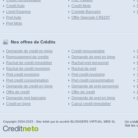
Credit Renouvelable
Pret Travaux
Credit Auto
Credit Moto
Livret Epargne
Compte Bancaire
Pret Auto
Offre Speciale CREDIT
Pret Moto
Nos offres de Crédits
Demande de credit en ligne
Credit renouvelable
Regroupement de credits
Demande de pret en ligne
Rachat de credit immobilier
Rachat pret personnel
Rachat de credit revolving
Rachat de pret
Pret credit revolving
Pret credit revolving
Pret credit consommation
Pret credit consommation
Demande de credit en ligne
Demande de pret personnel
Offre de credit
Offre de credit
Demande pret bancaire
Demande de pret en ligne
Credit en ligne
Calcul credit immobilier
Copyright 2004-2025 - Site édité par la société BLOGGERS VIRTUAL WEB SL
Un crédi
Voir les 