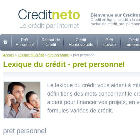
Bienvenue sur Creditn
Credit en ligne : credit a la
rachat de credit, pret personn
Prêt
Rachat de
Crédit
Prêt
Crédit
Personnel
Crédit
Renouvelable
Travaux
Immobili
Accueil
>
Lexique du crédit
>
pret personnel
> pret personnel
Lexique du crédit - pret personnel
Le lexique du crédit vous aident à m
définitions des mots concernant le cr
aident pour financer vos projets, en
formules variées de crédit.
pret personnel