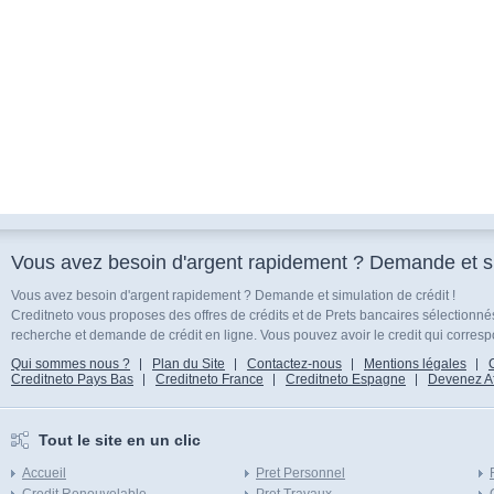
Vous avez besoin d'argent rapidement ? Demande et sim
Vous avez besoin d'argent rapidement ? Demande et simulation de crédit !
Creditneto vous proposes des offres de crédits et de Prets bancaires sélectionn
recherche et demande de crédit en ligne. Vous pouvez avoir le credit qui corresp
Qui sommes nous ?
Plan du Site
Contactez-nous
Mentions légales
Creditneto Pays Bas
Creditneto France
Creditneto Espagne
Devenez Affi
Tout le site en un clic
Accueil
Pret Personnel