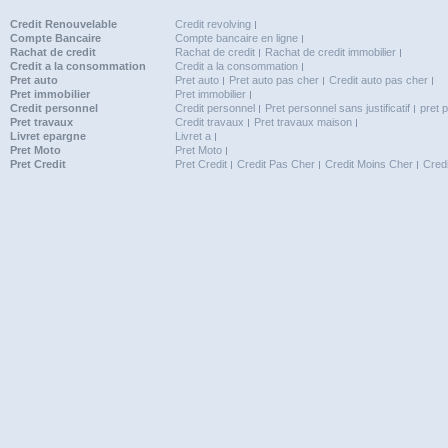
Credit Renouvelable
Credit revolving
Compte Bancaire
Compte bancaire en ligne
Rachat de credit
Rachat de credit
Rachat de credit immobilier
Credit a la consommation
Credit a la consommation
Pret auto
Pret auto
Pret auto pas cher
Credit auto pas cher
Pret immobilier
Pret immobilier
Credit personnel
Credit personnel
Pret personnel sans justificatif
pret 
Pret travaux
Credit travaux
Pret travaux maison
Livret epargne
Livret a
Pret Moto
Pret Moto
Pret Credit
Pret Credit
Credit Pas Cher
Credit Moins Cher
Cred