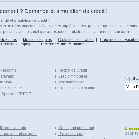
idement ? Demande et simulation de crédit !
nde et simulation de crédit !
ts et de Prets bancaires sélectionnés auprés de très grands organismes de crédits 
 pouvez avoir le credit qui corresponde parfaitement à votre recherche de crédit p
ctez-nous
Mentions légales
Creditneto sur Twitter
Creditneto sur Facebo
Creditneto Espagne
Devenez Affilié - Affiliation
 Personnel
Rachat de Credit
 Travaux
Credit Immobilier
S'a
it Moto
Pret Immobilier
pte Bancaire
Credit Consommation
e Speciale CREDIT
it renouvelable
Credit pret personnel
L'assi
pour to
nde de pret en ligne
Pret personnel