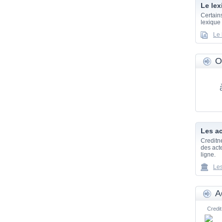
Le lex
Certain
lexique
Le 
O
Les ac
Creditn
des acte
ligne.
Les
A
Credit