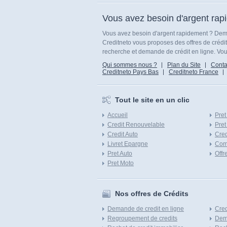
Vous avez besoin d'argent rap
Vous avez besoin d'argent rapidement ? Dema
Creditneto vous proposes des offres de crédi
recherche et demande de crédit en ligne. Vous
Qui sommes nous ?
Plan du Site
Conta
Creditneto Pays Bas
Creditneto France
Tout le site en un clic
Accueil
Pret
Credit Renouvelable
Pret
Credit Auto
Cred
Livret Epargne
Com
Pret Auto
Offr
Pret Moto
Nos offres de Crédits
Demande de credit en ligne
Cred
Regroupement de credits
Dema