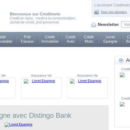
L'assistant Creditneto
Tous nos dossiers
Bienvenue sur Creditneto
Credit en ligne : credit a la consommation,
rachat de credit, pret personnel.
Newsletter
édit
Prêt
Crédit
Crédit
Crédit
Livret
C
velable
Travaux
Immobilier
Auto
Moto
Epargne
Ba
A
Credit
 Vie
Assurance Vie
Assurance Vie
Credit
rgne avec Distingo Bank