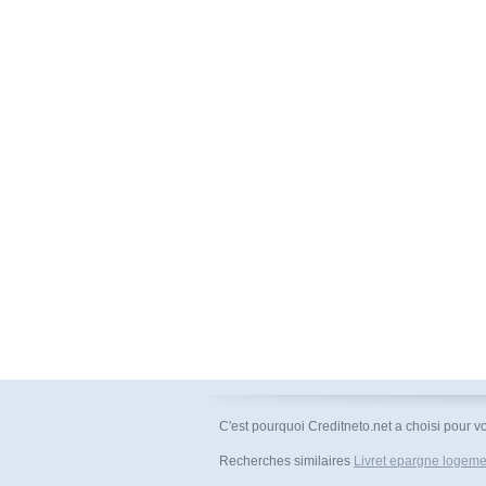
C'est pourquoi Creditneto.net a choisi pour vo
Recherches similaires
Livret epargne logeme