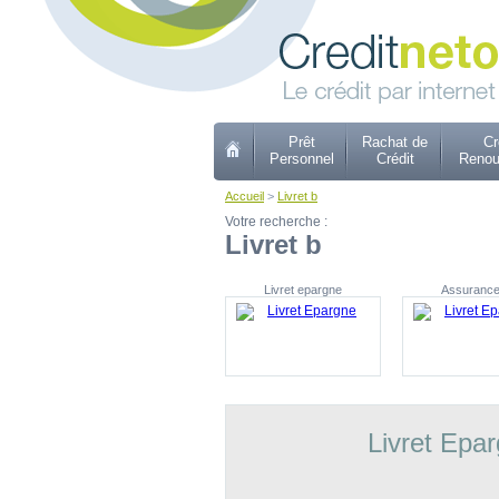
Prêt
Rachat de
Cr
Personnel
Crédit
Renou
Accueil
>
Livret b
Votre recherche :
Livret b
Livret epargne
Assurance
Livret Epa