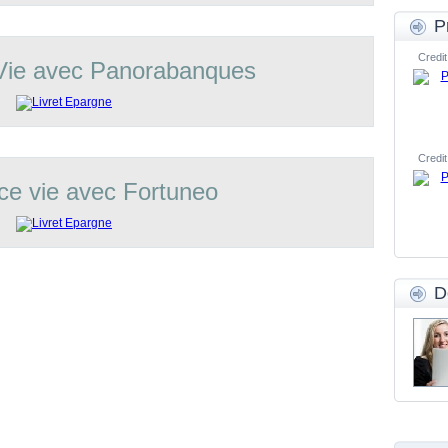
P
Credit
Vie avec Panorabanques
Credit
ce vie avec Fortuneo
D