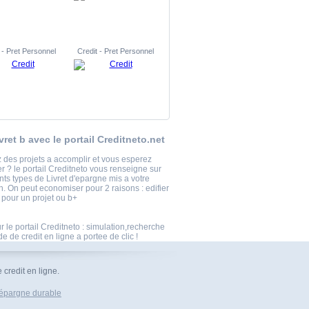
 - Pret Personnel
Credit - Pret Personnel
vret b avec le portail Creditneto.net
 des projets a accomplir et vous esperez
r ? le portail Creditneto vous renseigne sur
ents types de Livret d'epargne mis a votre
n. On peut economiser pour 2 raisons : edifier
 pour un projet ou b+
r le portail Creditneto : simulation,recherche
 de credit en ligne a portee de clic !
 credit en ligne.
 épargne durable