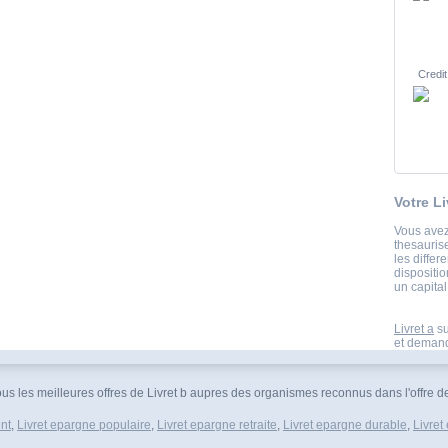
Credit
Votre Li
Vous avez
thesaurise
les differ
dispositio
un capital
Livret a
su
et demande
us les meilleures offres de Livret b aupres des organismes reconnus dans l'offre de
nt
,
Livret epargne populaire
,
Livret epargne retraite
,
Livret epargne durable
,
Livret