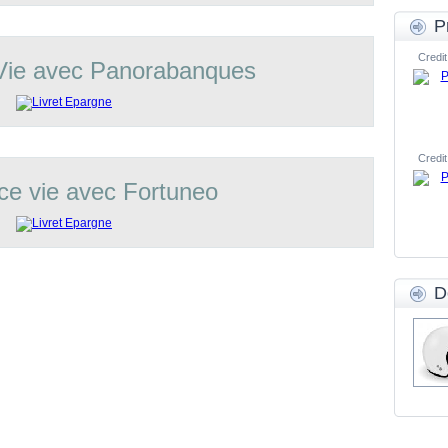
P
Credit
Vie avec Panorabanques
Credit
ce vie avec Fortuneo
D