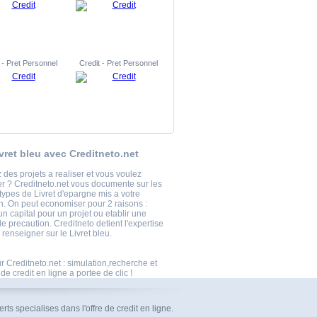
 - Pret Personnel
Credit - Pret Personnel
ivret bleu avec Creditneto.net
 des projets a realiser et vous voulez
er ? Creditneto.net vous documente sur les
 types de Livret d'epargne mis a votre
on. On peut economiser pour 2 raisons :
un capital pour un projet ou etablir une
 precaution. Creditneto detient l'expertise
renseigner sur le Livret bleu.
r Creditneto.net : simulation,recherche et
 credit en ligne a portee de clic !
ts specialises dans l'offre de credit en ligne.