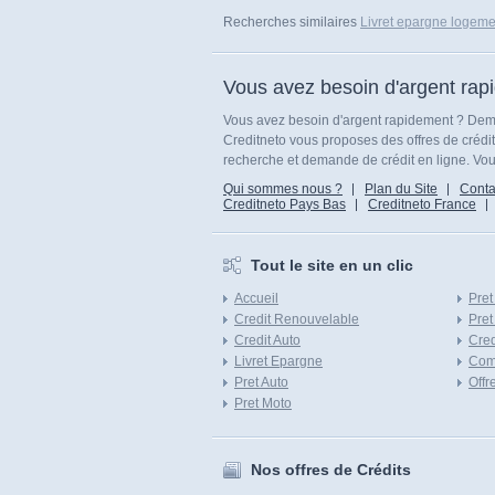
Recherches similaires
Livret epargne logeme
Vous avez besoin d'argent rap
Vous avez besoin d'argent rapidement ? Dema
Creditneto vous proposes des offres de crédi
recherche et demande de crédit en ligne. Vous
Qui sommes nous ?
Plan du Site
Conta
Creditneto Pays Bas
Creditneto France
Tout le site en un clic
Accueil
Pret
Credit Renouvelable
Pret
Credit Auto
Cred
Livret Epargne
Com
Pret Auto
Offr
Pret Moto
Nos offres de Crédits