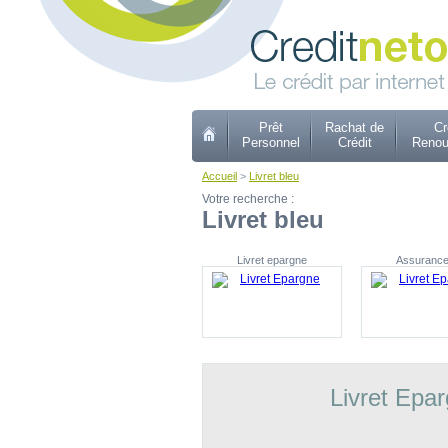
Prêt
Rachat de
Cr
Personnel
Crédit
Renou
Accueil
>
Livret bleu
Votre recherche :
Livret bleu
Livret epargne
Assurance
Livret Epa