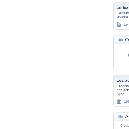
Le lex
Certain
lexique
Le 
O
Les ac
Creditn
des acte
ligne.
Les
A
Credit