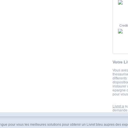
Credit
Votre L
Vous avez
thesauris
differents
dispositi
instaurer 
epargne de
pour vous 
Livret a
su
demande de
tingue pour vous les meilleures solutions pour obtenir un Livret bleu aupres des exper