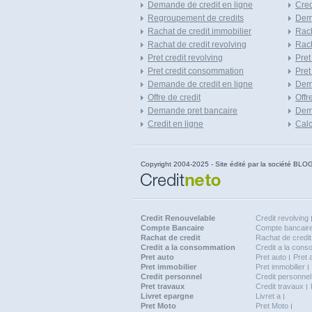
Demande de credit en ligne
Cred
Regroupement de credits
Dema
Rachat de credit immobilier
Rach
Rachat de credit revolving
Rach
Pret credit revolving
Pret
Pret credit consommation
Pret
Demande de credit en ligne
Dem
Offre de credit
Offr
Demande pret bancaire
Dema
Credit en ligne
Calc
Copyright 2004-2025 - Site édité par la société
Credit Renouvelable
Credit revolving
Compte Bancaire
Compte bancaire
Rachat de credit
Rachat de credit
Credit a la consommation
Credit a la con
Pret auto
Pret auto
Pret 
Pret immobilier
Pret immobilier
Credit personnel
Credit personnel
Pret travaux
Credit travaux
Livret epargne
Livret a
Pret Moto
Pret Moto