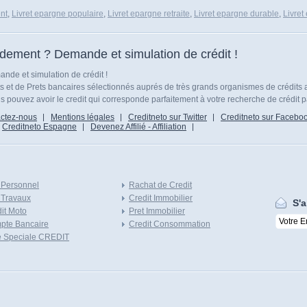
nt
,
Livret epargne populaire
,
Livret epargne retraite
,
Livret epargne durable
,
Livret
idement ? Demande et simulation de crédit !
nde et simulation de crédit !
ts et de Prets bancaires sélectionnés auprés de très grands organismes de crédits 
 pouvez avoir le credit qui corresponde parfaitement à votre recherche de crédit p
ctez-nous
Mentions légales
Creditneto sur Twitter
Creditneto sur Facebo
Creditneto Espagne
Devenez Affilié - Affiliation
 Personnel
Rachat de Credit
 Travaux
Credit Immobilier
S'a
it Moto
Pret Immobilier
pte Bancaire
Credit Consommation
e Speciale CREDIT