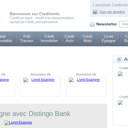
L'assistant Creditneto
Tous nos dossiers
Bienvenue sur Creditneto
Credit en ligne : credit a la consommation,
rachat de credit, pret personnel.
Newsletter
édit
Prêt
Crédit
Crédit
Crédit
Livret
C
velable
Travaux
Immobilier
Auto
Moto
Epargne
Ba
A
Credit
 Vie
Assurance Vie
Assurance Vie
Credit
rgne avec Distingo Bank