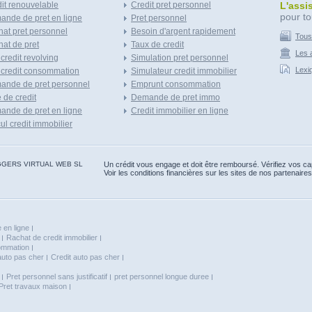
it renouvelable
Credit pret personnel
L'assi
pour to
nde de pret en ligne
Pret personnel
at pret personnel
Besoin d'argent rapidement
Tous
at de pret
Taux de credit
Les a
 credit revolving
Simulation pret personnel
Lexi
 credit consommation
Simulateur credit immobilier
ande de pret personnel
Emprunt consommation
e de credit
Demande de pret immo
nde de pret en ligne
Credit immobilier en ligne
ul credit immobilier
 BLOGGERS VIRTUAL WEB SL
Un crédit vous engage et doit être remboursé. Vérifiez vos 
Voir les conditions financières sur les sites de nos partenaires
 en ligne
Rachat de credit immobilier
sommation
auto pas cher
Credit auto pas cher
Pret personnel sans justificatif
pret personnel longue duree
Pret travaux maison