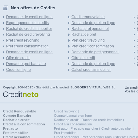
Nos offres de Crédits
Demande de credit en ligne
Credit renouvelable
Regroupement de credits
Demande de pret en ligne
Rachat de credit immobilier
Rachat pret personnel
Rachat de credit revolving
Rachat de pret
Pret credit revolving
Pret credit revolving
Pret credit consommation
Pret credit consommation
Demande de credit en ligne
Demande de pret personnel
Offre de credit
Offre de credit
Demande pret bancaire
Demande de pret en ligne
Credit en ligne
Calcul credit immobilier
Copyright 2004-2025 - Site édité par la société BLOGGERS VIRTUAL WEB SL
Un crédi
Voir les 
Credit Renouvelable
Credit revolving
Compte Bancaire
Compte bancaire en ligne
Rachat de credit
Rachat de credit
Rachat de credit immobilier
Credit a la consommation
Credit a la consommation
Pret auto
Pret auto
Pret auto pas cher
Credit auto pas cher
Pret immobilier
Pret immobilier
Credit personnel
Credit personnel
Pret personnel sans justificatif
pret 