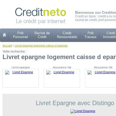
Bienvenue sur Creditn
Credit en ligne : credit a la
rachat de credit, pret personn
Prêt
Rachat de
Crédit
Prêt
Crédit
Personnel
Crédit
Renouvelable
Travaux
Immobili
Accueil
>
Livret epargne logement caisse d epargne
Votre recherche :
Livret epargne logement caisse d epa
Livret epargne
Assurance Vie
Assurance Vie
Livret Epargne avec Distingo