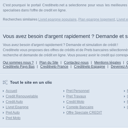
C'est pourquoi le portail Creditneto.net a selectionne pour vous les meilleur
specialises dans l'offre de credit en ligne.
Recherches similaires
Livret epargne populaire
,
Plan epargne logement
,
Livret 
Vous avez besoin d'argent rapidement ? Demande et sim
Vous avez besoin d'argent rapidement ? Demande et simulation de crédit !
Creditneto vous proposes des offres de crédits et de Prets bancaires sélectionn
recherche et demande de crédit en ligne. Vous pouvez avoir le credit qui corresp
Qui sommes nous ?
Plan du Site
Contactez-nous
Mentions légales
Creditneto Pays Bas
Creditneto France
Creditneto Espagne
Devenez Affi
Tout le site en un clic
Accueil
Pret Personnel
Credit Renouvelable
Pret Travaux
Credit Auto
Credit Moto
Livret Epargne
Compte Bancaire
Pret Auto
Offre Speciale CREDIT
Pret Moto